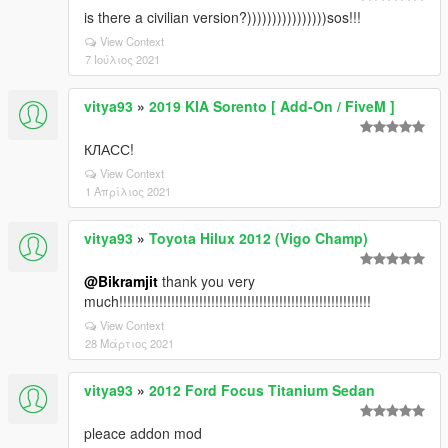
is there a civilian version?))))))))))))))))sos!!!
View Context
7 Ιούλιος 2021
vitya93
»
2019 KIA Sorento [ Add-On / FiveM ]
КЛАСС!
View Context
1 Απρίλιος 2021
vitya93
»
Toyota Hilux 2012 (Vigo Champ)
@Bikramjit
thank you very
much!!!!!!!!!!!!!!!!!!!!!!!!!!!!!!!!!!!!!!!!!!!!!!!!!!!!!!!!!!!!!!!
View Context
28 Μάρτιος 2021
vitya93
»
2012 Ford Focus Titanium Sedan
pleace addon mod