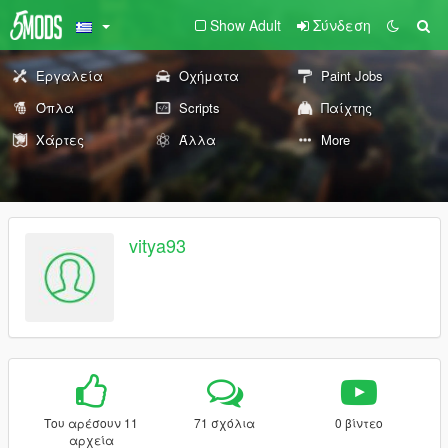
Show Adult
Σύνδεση
Εργαλεία
Οχήματα
Paint Jobs
Όπλα
Scripts
Παίχτης
Χάρτες
Άλλα
More
vitya93
Του αρέσουν 11
71 σχόλια
0 βίντεο
αρχεία