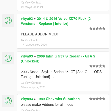
View Context
28 Μάρτιος 2021
vitya93
»
2014 & 2016 Volvo XC70 Pack [2
Versions | Replace | Interior]
PLEACE ADDON MOD!
View Context
17 Ιανουάριος 2020
vitya93
»
2009 Infiniti G37 S (Sedan) - GTA 5
(Unlocked)
2006 Nissan Skyline Sedan 350GT [Add-On | LODS |
Tuning | Unlocked] 1.1
View Context
3 Ιανουάριος 2020
vitya93
»
1989 Chevrolet Suburban
please make Addons for all mods
View Context