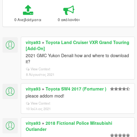
0 Ανεβάσματα
0 ακόλουθοι
vitya93
»
Toyota Land Cruiser VXR Grand Touring
[Add-On]
2021 GMC Yukon Denali how and where to download
it?
View Context
8 Αύγουστος 2021
vitya93
»
Toyota SW4 2017 (Forturner )
pleace addom mod!
View Context
10 Ιούλιος 2021
vitya93
»
2018 Fictional Police Mitsubishi
Outlander