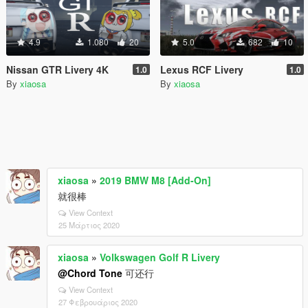
4.9
1.080
20
5.0
682
10
Nissan GTR Livery 4K
Lexus RCF Livery
1.0
1.0
By
xiaosa
By
xiaosa
xiaosa
»
2019 BMW M8 [Add-On]
就很棒
View Context
25 Μάρτιος 2020
xiaosa
»
Volkswagen Golf R Livery
@Chord Tone
可还行
View Context
27 Φεβρουάριος 2020