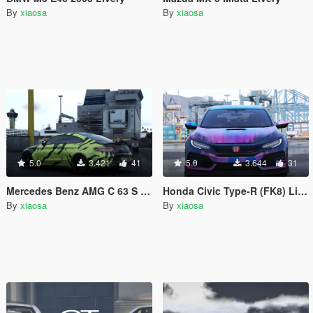
By
xiaosa
By
xiaosa
5.0
3.421
41
5.0
3.644
31
Mercedes Benz AMG C 63 S Livery
Honda Civic Type-R (FK8) Livery
By
xiaosa
By
xiaosa