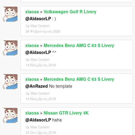
xiaosa
»
Volkswagen Golf R Livery
@AldasorLP
: )
View Context
26 Φεβρουάριος 2020
xiaosa
»
Mercedes Benz AMG C 63 S Livery
@AldasorLP
^^
View Context
14 Νοέμβριος 2019
xiaosa
»
Mercedes Benz AMG C 63 S Livery
@AnRazed
No template
View Context
14 Νοέμβριος 2019
xiaosa
»
Nissan GTR Livery 4K
@AldasorLP
haha
View Context
24 Οκτώβριος 2019