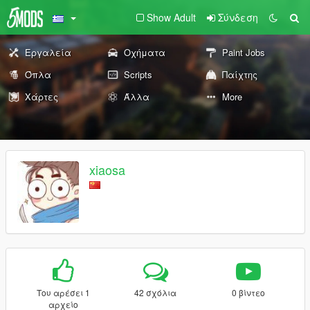
Show Adult
Σύνδεση
Εργαλεία
Οχήματα
Paint Jobs
Όπλα
Scripts
Παίχτης
Χάρτες
Άλλα
More
xiaosa
Του αρέσει 1
42 σχόλια
0 βίντεο
αρχείο