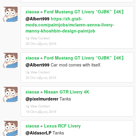
xiaosa
»
Ford Mustang GT Livery “OJBK”【4K】
@Albert999
https://zh.gta5-
mods.com/paintjobs/mclaren-senna-livery-
manny-khoshbin-design-paintjob
View Context
20 Οκτώβριος 2019
xiaosa
»
Ford Mustang GT Livery “OJBK”【4K】
@Albert999
Car mod comes with itself.
View Context
20 Οκτώβριος 2019
xiaosa
»
Nissan GTR Livery 4K
@pixelmurderer
Tanks
View Context
19 Οκτώβριος 2019
xiaosa
»
Lexus RCF Livery
@AldasorLP
Tanks