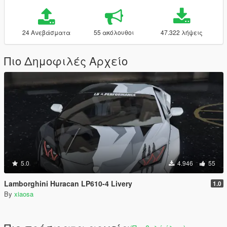
24 Ανεβάσματα
55 ακόλουθοι
47.322 λήψεις
Πιο Δημοφιλές Αρχείο
5.0
4.946
55
Lamborghini Huracan LP610-4 Livery
1.0
By
xiaosa