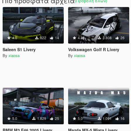
Πιο πρόσφατα αρχεία
(Προβολή όλων)
4.0
822
14
4.88
3.808
26
Saleen S1 Livery
Volkswagen Golf R Livery
By
xiaosa
By
xiaosa
5.0
1.829
25
5.0
1.091
16
BMW M3 E46 2005 Livery
Mazda MX-5 Miata Livery