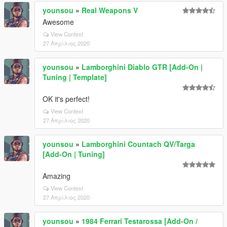
younsou
»
Real Weapons V
Awesome
View Context
27 Απρίλιος 2020
younsou
»
Lamborghini Diablo GTR [Add-On |
Tuning | Template]
OK it's perfect!
View Context
27 Απρίλιος 2020
younsou
»
Lamborghini Countach QV/Targa
[Add-On | Tuning]
Amazing
View Context
27 Απρίλιος 2020
younsou
»
1984 Ferrari Testarossa [Add-On /