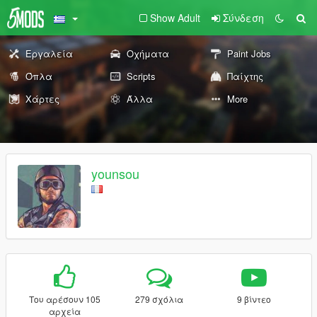
Show Adult
Σύνδεση
Εργαλεία
Οχήματα
Paint Jobs
Όπλα
Scripts
Παίχτης
Χάρτες
Άλλα
More
younsou
Του αρέσουν 105
279 σχόλια
9 βίντεο
αρχεία