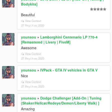
Bodykits]
Beautiful
View Context
27 Απρίλιος 2020
younsou
»
Lamborghini Centenario LP 770-4
[Remastered | Livery | FiveM]
Awesome
View Context
27 Απρίλιος 2020
younsou
»
IVPack - GTA IV vehicles in GTA V
Nice
View Context
27 Απρίλιος 2020
younsou
»
Dodge Challenger [Add-On | Tuning
(Shaker/Hellcat/Redeye/Demon/Liberty Walk) ]
Amazing