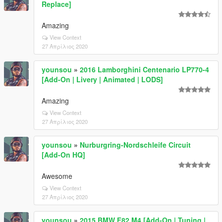
Replace]
Amazing
View Context
27 Απρίλιος 2020
younsou
»
2016 Lamborghini Centenario LP770-4
[Add-On | Livery | Animated | LODS]
Amazing
View Context
27 Απρίλιος 2020
younsou
»
Nurburgring-Nordschleife Circuit
[Add-On HQ]
Awesome
View Context
27 Απρίλιος 2020
younsou
»
2015 BMW F82 M4 [Add-On | Tuning |