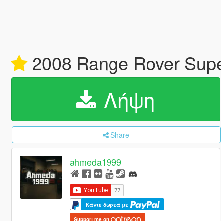
2008 Range Rover Supe
Λήψη
Share
ahmeda1999
Κάντε δωρεά με
Support me on