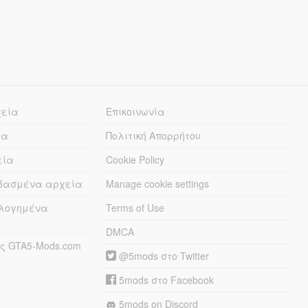
χεία
Επικοινωνία
ία
Πολιτική Απορρήτου
εία
Cookie Policy
εβασμένα αρχεία
Manage cookie settings
λογημένα
Terms of Use
DMCA
ς GTA5-Mods.com
@5mods στο Twitter
5mods στο Facebook
5mods on Discord