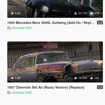
4.99
54.755
475
1955 Mercedes-Benz 300SL Gullwing [Add-On / Replace | Tuning]
2.4
By
ahmeda1999
4.88
14.396
195
1957 Chevrolet Bel Air (Rusty Version) [Replace]
1.2
By
ahmeda1999