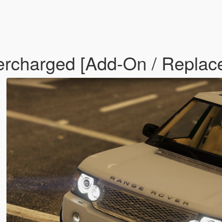
rcharged [Add-On / Replac