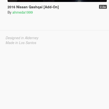
2016 Nissan Qashqai [Add-On]
2.0a
By
ahmeda1999
Designed in Alderney
Made in Los Santos