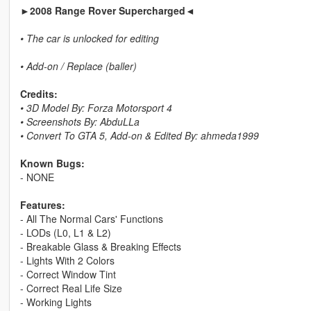
►2008 Range Rover Supercharged◄
• The car is unlocked for editing
• Add-on / Replace (baller)
Credits:
• 3D Model By: Forza Motorsport 4
• Screenshots By: AbduLLa
• Convert To GTA 5, Add-on & Edited By: ahmeda1999
Known Bugs:
- NONE
Features:
- All The Normal Cars' Functions
- LODs (L0, L1 & L2)
- Breakable Glass & Breaking Effects
- Lights With 2 Colors
- Correct Window Tint
- Correct Real Life Size
- Working Lights