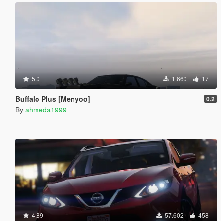
5.0
1.660
17
Buffalo Plus [Menyoo]
0.2
By
ahmeda1999
4.89
57.602
458