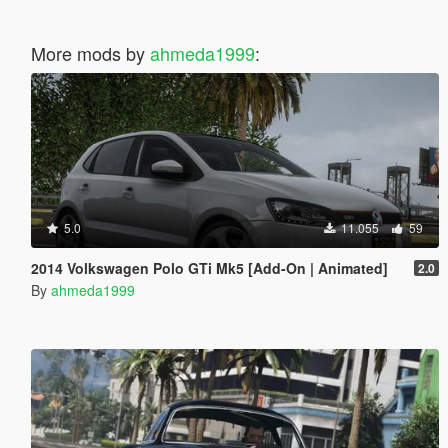
More mods by
ahmeda1999
:
5.0
11.055
59
2014 Volkswagen Polo GTi Mk5 [Add-On | Animated]
2.0
By
ahmeda1999