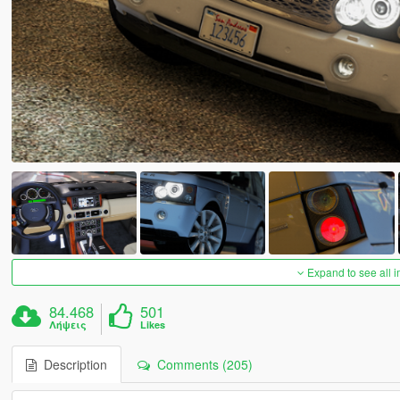
Expand to see all 
84.468
501
Λήψεις
Likes
Description
Comments (205)