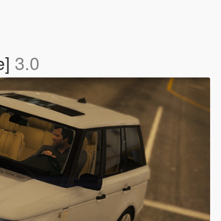
e]
3.0