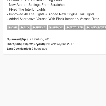
- New Add-on Settings From Scratches
- Fixed The Interior Lights
- Improved All The Lights & Added New Original Tail Lights
- Added Alternative Version With Black Interior & Vossen Rims
CAR
SUV
TUNING
ADD-ON
FEATURED
LAND ROVE
21 Ιούλιος 2016
Πρωτοανέβηκε:
29 Ιανουάριος 2017
Πιο πρόσφατη ενημέρωση:
2 hours ago
Last Downloaded: