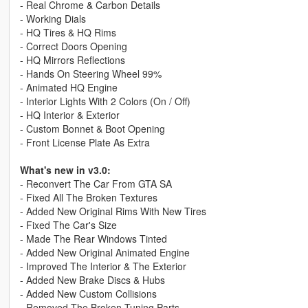
- Real Chrome & Carbon Details
- Working Dials
- HQ Tires & HQ Rims
- Correct Doors Opening
- HQ Mirrors Reflections
- Hands On Steering Wheel 99%
- Animated HQ Engine
- Interior Lights With 2 Colors (On / Off)
- HQ Interior & Exterior
- Custom Bonnet & Boot Opening
- Front License Plate As Extra
What's new in v3.0:
- Reconvert The Car From GTA SA
- Fixed All The Broken Textures
- Added New Original Rims With New Tires
- Fixed The Car's Size
- Made The Rear Windows Tinted
- Added New Original Animated Engine
- Improved The Interior & The Exterior
- Added New Brake Discs & Hubs
- Added New Custom Collisions
- Removed The Broken Tuning Parts