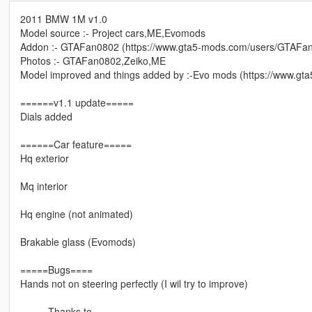
2011 BMW 1M v1.0
Model source :- Project cars,ME,Evomods
Addon :- GTAFan0802 (https://www.gta5-mods.com/users/GTAFa
Photos :- GTAFan0802,Zeiko,ME
Model improved and things added by :-Evo mods (https://www.g
======v1.1 update=====
Dials added
======Car feature=====
Hq exterior
Mq interior
Hq engine (not animated)
Brakable glass (Evomods)
=====Bugs====
Hands not on steering perfectly (I wil try to improve)
=====Thanks to======