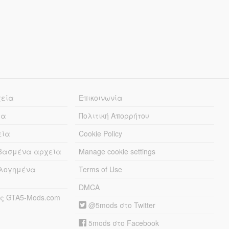
χεία
Επικοινωνία
ία
Πολιτική Απορρήτου
εία
Cookie Policy
εβασμένα αρχεία
Manage cookie settings
λογημένα
Terms of Use
DMCA
ς GTA5-Mods.com
@5mods στο Twitter
5mods στο Facebook