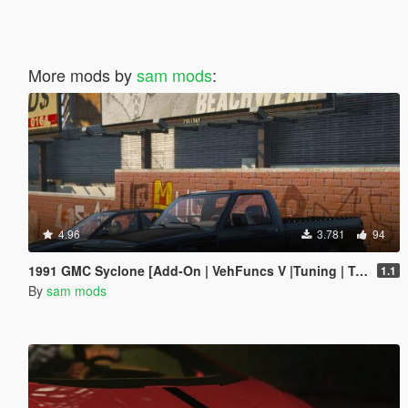
More mods by
sam mods
:
4.96
3.781
94
1991 GMC Syclone [Add-On | VehFuncs V |Tuning | Template]
1.1
By
sam mods