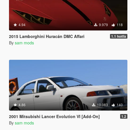
4.94
9.979
118
2015 Lamborghini Huracán DMC Affari
1.1 hotfix
By
sam mods
4.86
10.083
140
2001 Mitsubishi Lancer Evolution VI [Add-On]
1.2
By
sam mods