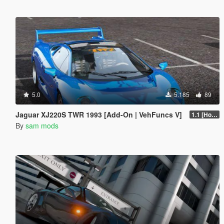
5.0
5.185
89
Jaguar XJ220S TWR 1993 [Add-On | VehFuncs V]
1.1 [Hotfix]
By
sam mods