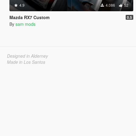
4.9
4.086
52
Mazda RX7 Custom
0.5
By
sam mods
Designed in Alderney
Made in Los Santos