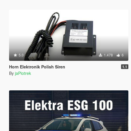
5.0
1.478
6
Horn Elektronik Polish Siren
1.1
By
jaPiotrek