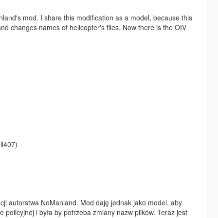
anland's mod. I share this modification as a model, because this
and changes names of helicopter's files. Now there is the OIV
ll407)
kacji autorstwa NoManland. Mod daję jednak jako model, aby
ie policyjnej i była by potrzeba zmiany nazw plików. Teraz jest