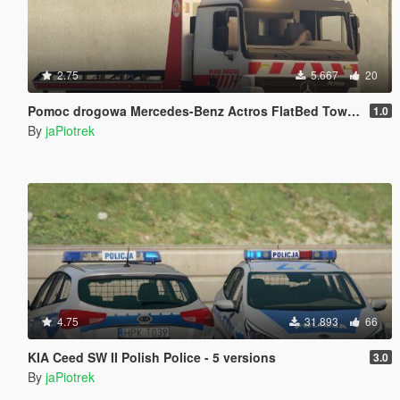
2.75
5.667
20
Pomoc drogowa Mercedes-Benz Actros FlatBed Tow Truck
1.0
By
jaPiotrek
4.75
31.893
66
KIA Ceed SW II Polish Police - 5 versions
3.0
By
jaPiotrek