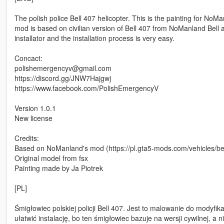
The polish police Bell 407 helicopter. This is the painting for NoM
mod is based on civilian version of Bell 407 from NoManland Bell 
installator and the installation process is very easy.
Concact:
polishemergencyv@gmail.com
https://discord.gg/JNW7Hajgwj
https://www.facebook.com/PolishEmergencyV
Version 1.0.1
New license
Credits:
Based on NoManland's mod (https://pl.gta5-mods.com/vehicles/be
Original model from fsx
Painting made by Ja Piotrek
[PL]
Śmigłowiec polskiej policji Bell 407. Jest to malowanie do modyfi
ułatwić instalację, bo ten śmigłowiec bazuje na wersji cywilnej, a n