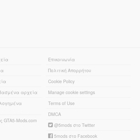
χεία
Επικοινωνία
ία
Πολιτική Απορρήτου
εία
Cookie Policy
εβασμένα αρχεία
Manage cookie settings
λογημένα
Terms of Use
DMCA
ς GTA5-Mods.com
@5mods στο Twitter
5mods στο Facebook