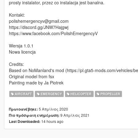
prosty instalator, przez co instalacja jest banalna.
Kontakt:
polishemergencyv@gmail.com
https://discord.gg/JNW7Hajgwj
https://www.facebook.com/PolishEmergencyV
Wersja 1.0.1
Nowa licencja
Credits:
Based on NoManland's mod (https://pl.gta5-mods.com/vehicles/be
Original model from fsx
Painting made by Ja Piotrek
AIRCRAFT
EMERGENCY
HELICOPTER
PROPELLER
5 Απρίλιος 2020
Πρωτοανέβηκε:
9 Απρίλιος 2021
Πιο πρόσφατη ενημέρωση:
14 hours ago
Last Downloaded: