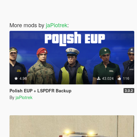
More mods by
jaPiotrek
:
4.96
43.024
116
Polish EUP + LSPDFR Backup
3.0.2
By
jaPiotrek