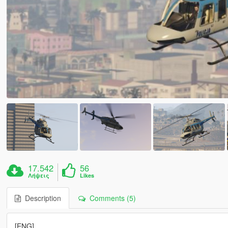
17.542
56
Λήψεις
Likes
Description
Comments (5)
[ENG]