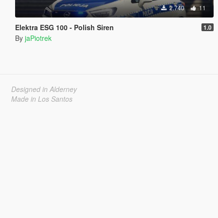
2.740
11
Elektra ESG 100 - Polish Siren
1.0
By
jaPiotrek
Designed in Alderney
Made in Los Santos