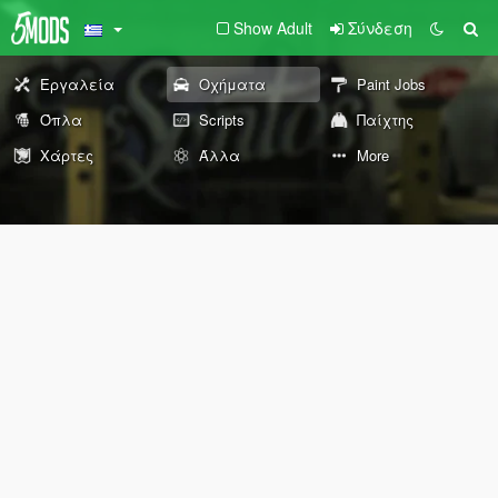
Show Adult
Σύνδεση
Εργαλεία
Οχήματα
Paint Jobs
Όπλα
Scripts
Παίχτης
Χάρτες
Άλλα
More