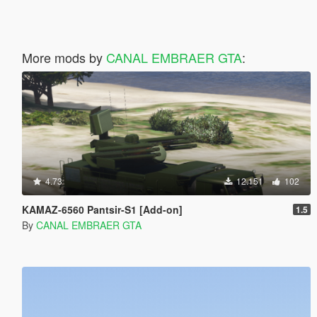
More mods by
CANAL EMBRAER GTA
:
4.73
12.151
102
KAMAZ-6560 Pantsir-S1 [Add-on]
1.5
By
CANAL EMBRAER GTA