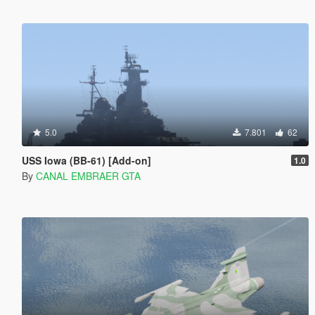
5.0
7.801
62
USS Iowa (BB-61) [Add-on]
1.0
By
CANAL EMBRAER GTA