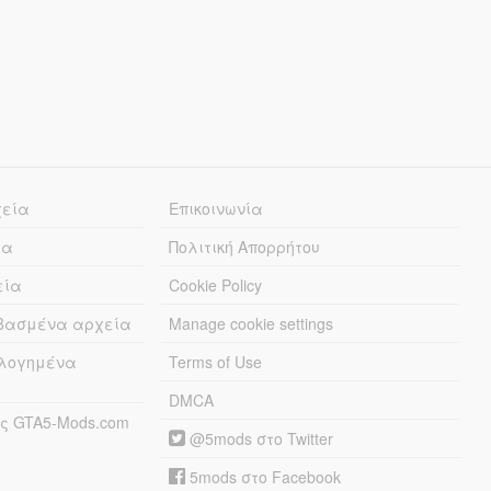
χεία
Επικοινωνία
ία
Πολιτική Απορρήτου
εία
Cookie Policy
εβασμένα αρχεία
Manage cookie settings
λογημένα
Terms of Use
DMCA
ς GTA5-Mods.com
@5mods στο Twitter
5mods στο Facebook