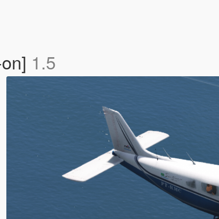
-on]
1.5