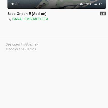
5.0
5.914
47
Saab Gripen E [Add-on]
1.5
By
CANAL EMBRAER GTA
Designed in Alderney
Made in Los Santos