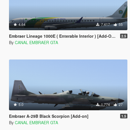
4.64
7.417
55
Embraer Lineage 1000E ( Enterable Interior ) [Add-On Template]
2.5
By
CANAL EMBRAER GTA
5.0
1.774
27
Embraer A-29B Black Scorpion [Add-on]
1.5
By
CANAL EMBRAER GTA