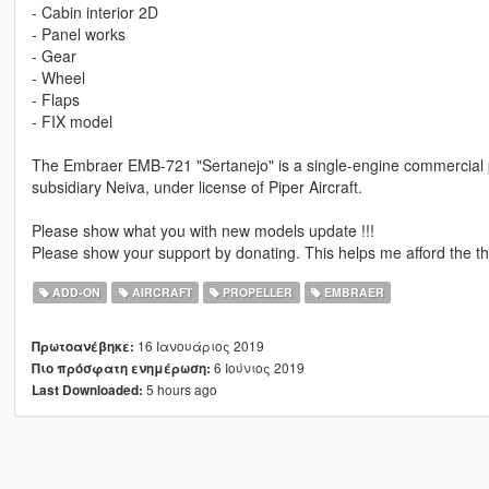
- Cabin interior 2D
- Panel works
- Gear
- Wheel
- Flaps
- FIX model
The Embraer EMB-721 "Sertanejo" is a single-engine commercial pi
subsidiary Neiva, under license of Piper Aircraft.
Please show what you with new models update !!!
Please show your support by donating. This helps me afford the thi
ADD-ON
AIRCRAFT
PROPELLER
EMBRAER
16 Ιανουάριος 2019
Πρωτοανέβηκε:
6 Ιούνιος 2019
Πιο πρόσφατη ενημέρωση:
5 hours ago
Last Downloaded: