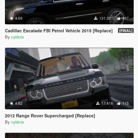
4.69
131.357
497
Cadillac Escalade FBI Petrol Vehicle 2015 [Replace]
[FINAL]
By
cybkris
4.82
17.416
115
2012 Range Rover Supercharged [Replace]
By
cybkris