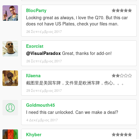
BlocParty
Looking great as always, i love the Q70. But this car
does not have US Plates, check your files man.
26 Σεπτέμβριος 2017
Exorcist
@VisualParadox
Great, thanks for add-on!
26 Σεπτέμβριος 2017
IUaena
截图里是美国车牌，文件里是欧洲车牌，伤心。。。
29 Σεπτέμβριος 2017
Goldmouth45
I need this car unlocked. Can we make a deal?
4 Δεκέμβριος 2017
Khyber