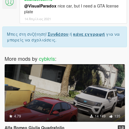
@VisualParadox
nice car, but I need a GTA license
plate
14 Απρίλιος 2021
Μπες στη συζήτηση!
Συνδέσου
ή
κάνε εγγραφή
για να
μπορείς να σχολιάσεις.
More mods by
cybkris
:
4.79
14.149
135
Alfa Romeo Giulia Quadrafolio
1.0