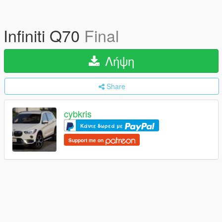
Infiniti Q70
Final
Λήψη
Share
cybkris
Κάντε δωρεά με
Support me on