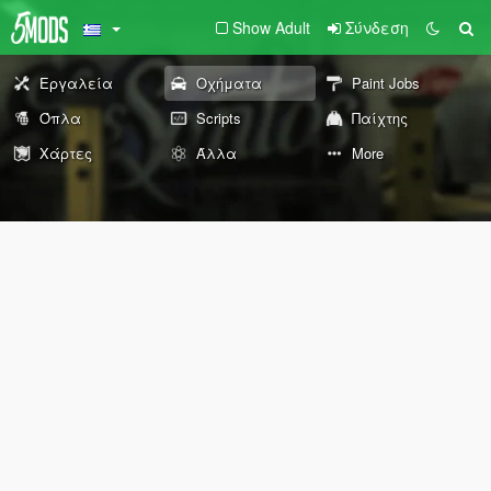
Show Adult
Σύνδεση
Εργαλεία
Οχήματα
Paint Jobs
Όπλα
Scripts
Παίχτης
Χάρτες
Άλλα
More