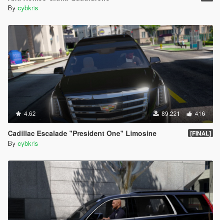
By
cybkris
4.62
89.221
416
Cadillac Escalade "President One" Limosine
[FINAL]
By
cybkris