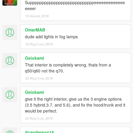
Supppppppppppppppppppppppppppeeeeeeeeeeeee
eeeer
10 Ιούνιος 2018
OmarMAB
dude add lights in fog lamps
16 Απρίλιος 2019
Geiokami
That interior is completely wrong, thats from a
q50/q60 not the q70.
23 Απρίλιος 2019
Geiokami
give it the right interior, give us the 3 engine options
(3.5 hybrid,3.7, and 5.6), and fix the hood/trunk and it
would be perfect.
23 Απρίλιος 2019
dcanderson16