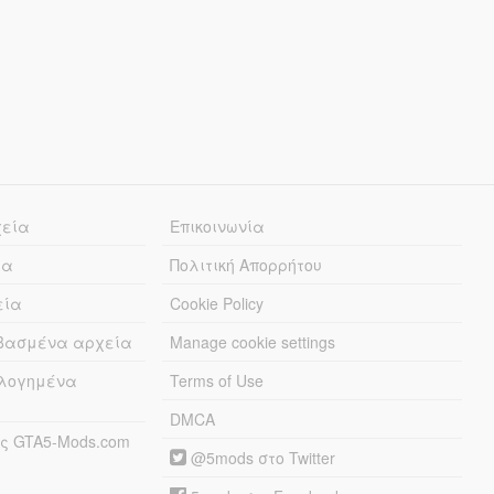
χεία
Επικοινωνία
ία
Πολιτική Απορρήτου
εία
Cookie Policy
εβασμένα αρχεία
Manage cookie settings
λογημένα
Terms of Use
DMCA
ς GTA5-Mods.com
@5mods στο Twitter