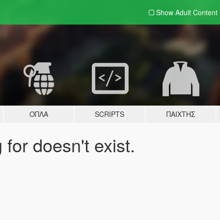
Show Adult
Content
ΌΠΛΑ
SCRIPTS
ΠΑΊΧΤΗΣ
for doesn't exist.