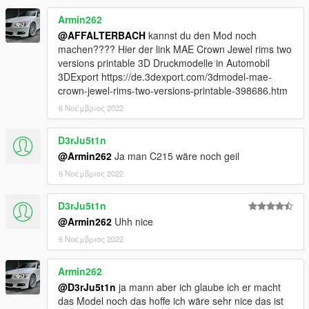
Armin262
@AFFALTERBACH
kannst du den Mod noch
machen???? Hier der link MAE Crown Jewel rims two
versions printable 3D Druckmodelle in Automobil
3DExport https://de.3dexport.com/3dmodel-mae-
crown-jewel-rims-two-versions-printable-398686.htm
6 Νοέμβριος 2022
D3rJu5t1n
@Armin262
Ja man C215 wäre noch geil
6 Νοέμβριος 2022
D3rJu5t1n
@Armin262
Uhh nice
6 Νοέμβριος 2022
Armin262
@D3rJu5t1n
ja mann aber ich glaube ich er macht
das Model noch das hoffe ich wäre sehr nice das ist