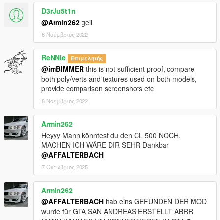
D3rJu5t1n
@Armin262
geil
8 Νοέμβριος 2022
ReNNie
Επιμελητής
@imBIMMER
this is not sufficient proof, compare
both poly/verts and textures used on both models,
provide comparison screenshots etc
8 Νοέμβριος 2022
Armin262
Heyyy Mann könntest du den CL 500 NOCH.
MACHEN ICH WÄRE DIR SEHR Dankbar
@AFFALTERBACH
7 Οκτώβριος 2025
Armin262
@AFFALTERBACH
hab eins GEFUNDEN DER MOD
wurde für GTA SAN ANDREAS ERSTELLT ABRR