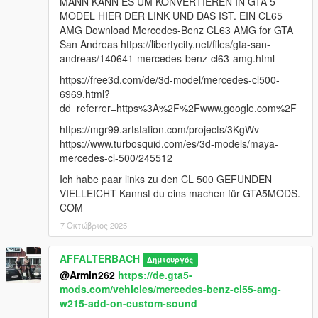
MANN KANN ES UM KONVERTIEREN IN GTA 5
MODEL HIER DER LINK UND DAS IST. EIN CL65
AMG Download Mercedes-Benz CL63 AMG for GTA
San Andreas https://libertycity.net/files/gta-san-
andreas/140641-mercedes-benz-cl63-amg.html
https://free3d.com/de/3d-model/mercedes-cl500-
6969.html?
dd_referrer=https%3A%2F%2Fwww.google.com%2F
https://mgr99.artstation.com/projects/3KgWv
https://www.turbosquid.com/es/3d-models/maya-
mercedes-cl-500/245512
Ich habe paar links zu den CL 500 GEFUNDEN
VIELLEICHT Kannst du eins machen für GTA5MODS.
COM
7 Οκτώβριος 2025
AFFALTERBACH
Δημιουργός
@Armin262
https://de.gta5-
mods.com/vehicles/mercedes-benz-cl55-amg-
w215-add-on-custom-sound