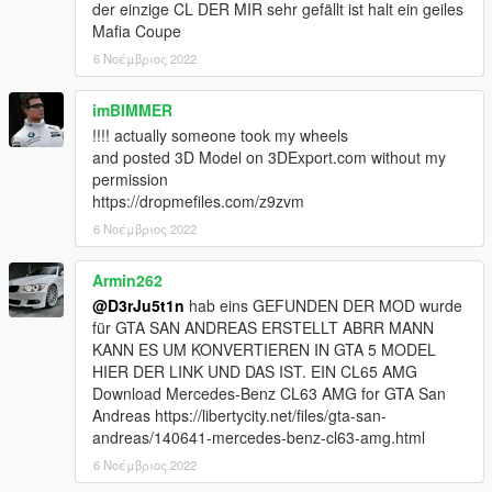
der einzige CL DER MIR sehr gefällt ist halt ein geiles
Mafia Coupe
6 Νοέμβριος 2022
imBIMMER
!!!! actually someone took my wheels
and posted 3D Model on 3DExport.com without my
permission
https://dropmefiles.com/z9zvm
6 Νοέμβριος 2022
Armin262
@D3rJu5t1n
hab eins GEFUNDEN DER MOD wurde
für GTA SAN ANDREAS ERSTELLT ABRR MANN
KANN ES UM KONVERTIEREN IN GTA 5 MODEL
HIER DER LINK UND DAS IST. EIN CL65 AMG
Download Mercedes-Benz CL63 AMG for GTA San
Andreas https://libertycity.net/files/gta-san-
andreas/140641-mercedes-benz-cl63-amg.html
6 Νοέμβριος 2022