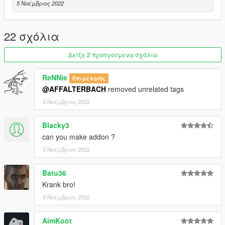
5 Νοέμβριος 2022
22 σχόλια
Δείξε 2 προηγούμενα σχόλια
ReNNie
Επιμελητής
@AFFALTERBACH
removed unrelated tags
5 Νοέμβριος 2022
Blacky3
can you make addon ?
5 Νοέμβριος 2022
Batu36
Krank bro!
5 Νοέμβριος 2022
AimKoot