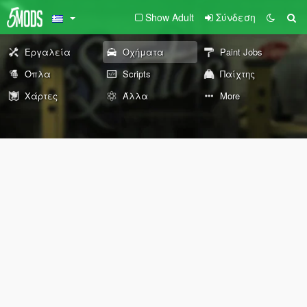
Show Adult
Σύνδεση
Εργαλεία
Οχήματα
Paint Jobs
Όπλα
Scripts
Παίχτης
Χάρτες
Άλλα
More