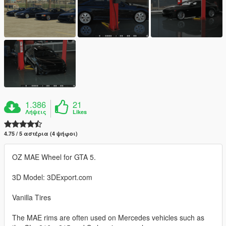
1.386
21
Λήψεις
Likes
4.75 / 5 αστέρια (4 ψήφοι)
OZ MAE Wheel for GTA 5.
3D Model: 3DExport.com
Vanilla Tires
The MAE rims are often used on Mercedes vehicles such as