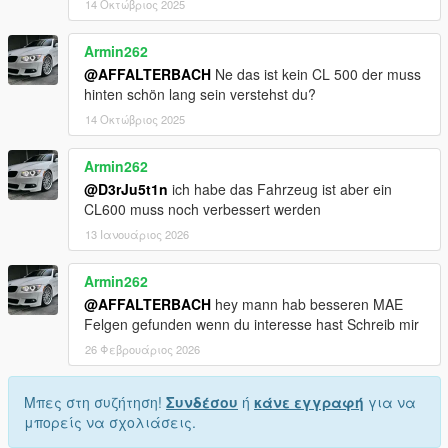
14 Οκτώβριος 2025
Armin262
@AFFALTERBACH
Ne das ist kein CL 500 der muss
hinten schön lang sein verstehst du?
14 Οκτώβριος 2025
Armin262
@D3rJu5t1n
ich habe das Fahrzeug ist aber ein
CL600 muss noch verbessert werden
13 Ιανουάριος 2026
Armin262
@AFFALTERBACH
hey mann hab besseren MAE
Felgen gefunden wenn du interesse hast Schreib mir
26 Φεβρουάριος 2026
Μπες στη συζήτηση!
Συνδέσου
ή
κάνε εγγραφή
για να
μπορείς να σχολιάσεις.