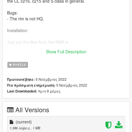
the CL c216, c215 and S class in general.
Bugs:
- The rim is not HQ.
Installation:
Just put the files from the RAR in
mods/update/x64/dlcpacks/patchday22ng/dlc.rpf/x64/levels/pat
Show Full Description
chday22ng/vehiclemods/wheels_mods.rpf
WHEELS
5 Νοέμβριος 2022
Πρωτοανέβηκε:
5 Νοέμβριος 2022
Πιο πρόσφατη ενημέρωση:
πριν 9 μέρες
Last Downloaded:
All Versions
(current)
1.386 λήψεις
, 1 MB