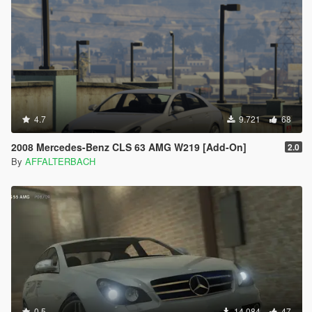
4.7
9.721
68
2008 Mercedes-Benz CLS 63 AMG W219 [Add-On]
2.0
By
AFFALTERBACH
0.5
14.084
47