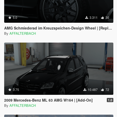
5.0
3.311
30
AMG Schmiederad im Kreuzspeichen-Design Wheel | [Replace]
By
AFFALTERBACH
3.75
10.487
72
2009 Mercedes-Benz ML 63 AMG W164 | [Add-On]
1.0
By
AFFALTERBACH