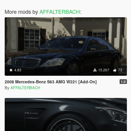
More mods by
AFFALTERBACH
:
4.83
15.267
73
2008 Mercedes-Benz S63 AMG W221 [Add-On]
1.0
By
AFFALTERBACH