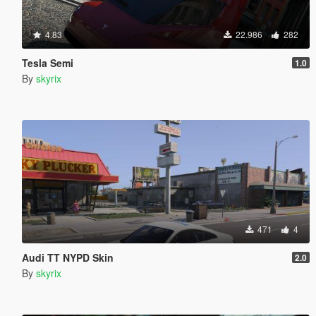
4.83
22.986
282
Tesla Semi
1.0
By
skyrix
471
4
Audi TT NYPD Skin
2.0
By
skyrix