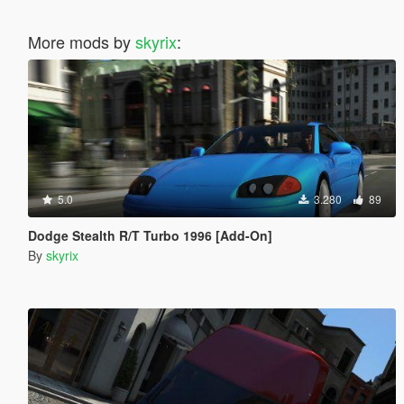
More mods by
skyrix
:
5.0
3.280
89
Dodge Stealth R/T Turbo 1996 [Add-On]
By
skyrix