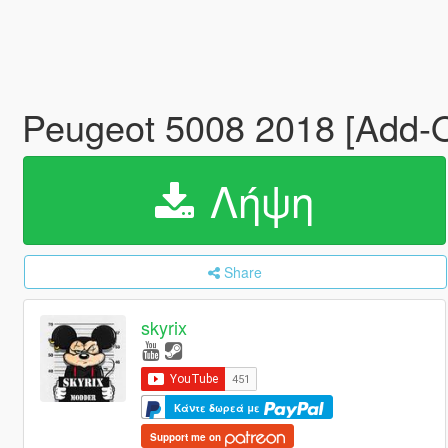
Peugeot 5008 2018 [Add-
Λήψη
Share
skyrix
Κάντε δωρεά με
Support me on