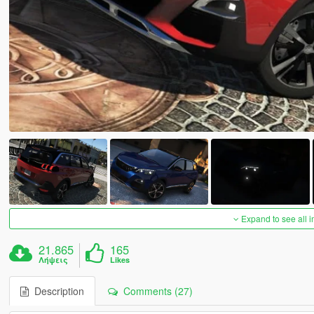
Expand to see all 
21.865
165
Λήψεις
Likes
Description
Comments (27)