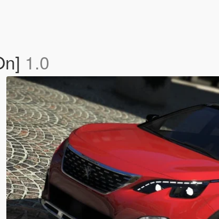
On]
1.0