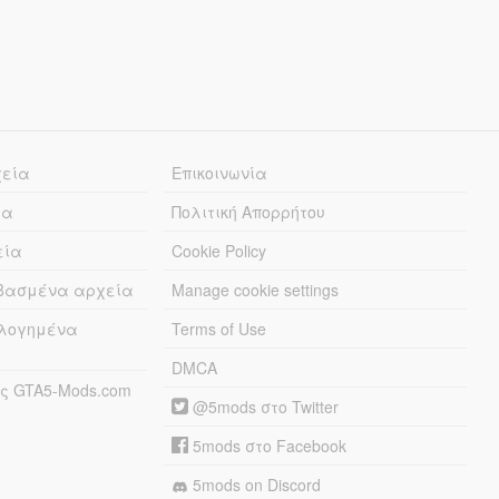
χεία
Επικοινωνία
ία
Πολιτική Απορρήτου
εία
Cookie Policy
εβασμένα αρχεία
Manage cookie settings
λογημένα
Terms of Use
DMCA
ς GTA5-Mods.com
@5mods στο Twitter
5mods στο Facebook
5mods on Discord