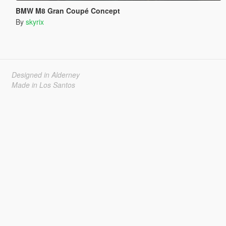
BMW M8 Gran Coupé Concept
By
skyrix
Designed in Alderney
Made in Los Santos