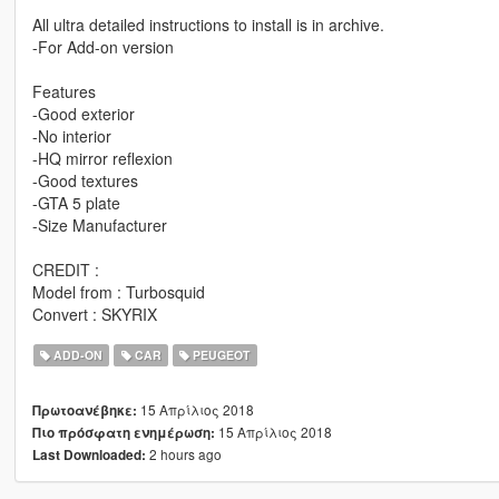
All ultra detailed instructions to install is in archive.
-For Add-on version
Features
-Good exterior
-No interior
-HQ mirror reflexion
-Good textures
-GTA 5 plate
-Size Manufacturer
CREDIT :
Model from : Turbosquid
Convert : SKYRIX
ADD-ON
CAR
PEUGEOT
15 Απρίλιος 2018
Πρωτοανέβηκε:
15 Απρίλιος 2018
Πιο πρόσφατη ενημέρωση:
2 hours ago
Last Downloaded: