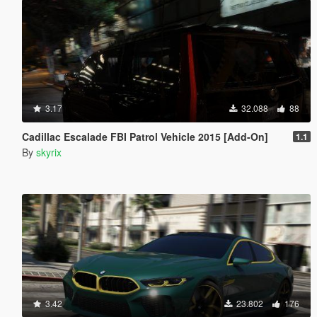
3.17
32.088
88
Cadillac Escalade FBI Patrol Vehicle 2015 [Add-On]
1.1
By
skyrix
3.42
23.802
176