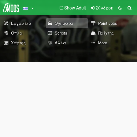
Show Adult
Σύνδεση
Εργαλεία
Οχήματα
Paint Jobs
Όπλα
Scripts
Παίχτης
Χάρτες
Άλλα
More