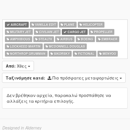
AIRCRAFT
VANILLA EDIT
PLANE
HELICOPTER
MILITARY JET
CIVILIAN JET
CARGO JET
PROPELLER
AMPHIBIOUS
STEALTH
AIRBUS
BOEING
EMBRAER
LOCKHEED MARTIN
MCDONNELL DOUGLAS
NORTHROP GRUMMAN
SIKORSKY
FICTIONAL
MENYOO
Από:
Χθες
Ταξινόμησε κατά:
Πιο πρόσφατες μεταφορτώσεις
Δεν βρέθηκαν αρχεία, παρακαλώ προσπάθησε να
αλλάξεις τα κριτήρια επιλογής.
Designed in Alderney