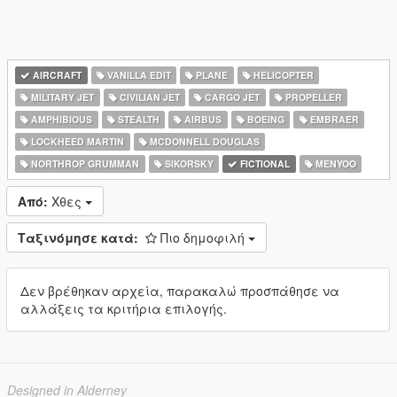
AIRCRAFT
VANILLA EDIT
PLANE
HELICOPTER
MILITARY JET
CIVILIAN JET
CARGO JET
PROPELLER
AMPHIBIOUS
STEALTH
AIRBUS
BOEING
EMBRAER
LOCKHEED MARTIN
MCDONNELL DOUGLAS
NORTHROP GRUMMAN
SIKORSKY
FICTIONAL
MENYOO
Από:
Χθες
Ταξινόμησε κατά:
Πιο δημοφιλή
Δεν βρέθηκαν αρχεία, παρακαλώ προσπάθησε να
αλλάξεις τα κριτήρια επιλογής.
Designed in Alderney