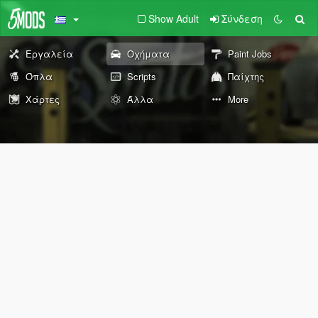
Show Adult
Σύνδεση
Εργαλεία
Οχήματα
Paint Jobs
Όπλα
Scripts
Παίχτης
Χάρτες
Άλλα
More