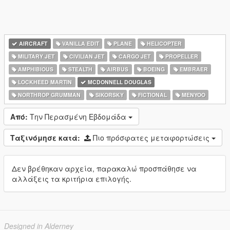
AIRCRAFT
VANILLA EDIT
PLANE
HELICOPTER
MILITARY JET
CIVILIAN JET
CARGO JET
PROPELLER
AMPHIBIOUS
STEALTH
AIRBUS
BOEING
EMBRAER
LOCKHEED MARTIN
MCDONNELL DOUGLAS
NORTHROP GRUMMAN
SIKORSKY
FICTIONAL
MENYOO
Από:
Την Περασμένη Εβδομάδα
Ταξινόμησε κατά:
Πιο πρόσφατες μεταφορτώσεις
Δεν βρέθηκαν αρχεία, παρακαλώ προσπάθησε να
αλλάξεις τα κριτήρια επιλογής.
Designed in Alderney