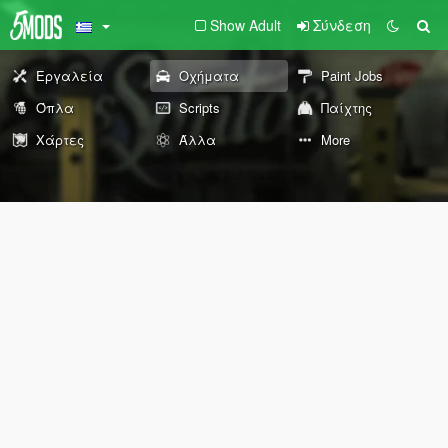
Show Adult
Σύνδεση
Εργαλεία
Οχήματα
Paint Jobs
Όπλα
Scripts
Παίχτης
Χάρτες
Άλλα
More