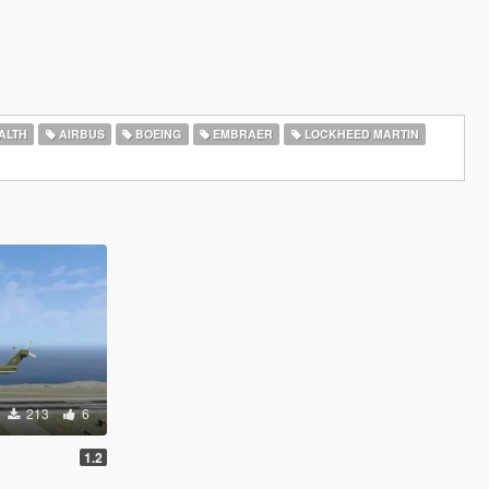
ALTH
AIRBUS
BOEING
EMBRAER
LOCKHEED MARTIN
213
6
1.2