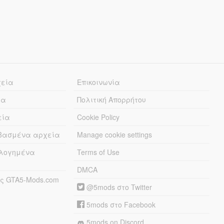
χεία
Επικοινωνία
ία
Πολιτική Απορρήτου
εία
Cookie Policy
εβασμένα αρχεία
Manage cookie settings
λογημένα
Terms of Use
DMCA
ς GTA5-Mods.com
@5mods στο Twitter
5mods στο Facebook
5mods on Discord