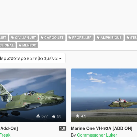
 JET
CIVILIAN JET
CARGO JET
PROPELLER
AMPHIBIOUS
STE
CTIONAL
MENYOO
Περισσότερο κατεβασμένα
677
23
4.5
 [Add-On]
Marine One VH-92A [ADD ON]
1.0
Freak
By
Commissioner Luker