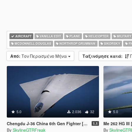
AIRCRAFT
VANILLA EDIT
PLANE
HELICOPTER
MILITARY
MCDONNELL DOUGLAS
NORTHROP GRUMMAN
SIKORSKY
FI
Από:
Τον Περασμένο Μήνα
Ταξινόμησε κατά:
5.0
2.036
32
5.0
Chengdu J-36 China 6th Gen Fighter [Add-On | VehFuncs V]
Me 262 HG III
1.1
By
SkylineGTRFreak
By
SkylineGTR