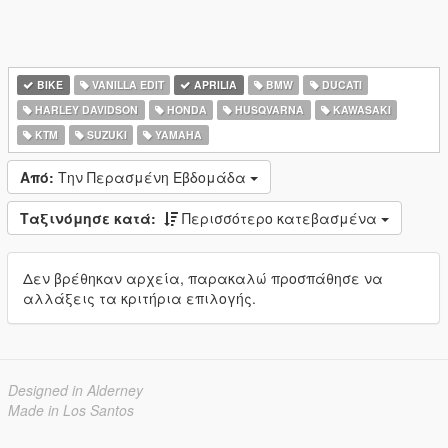
BIKE
VANILLA EDIT
APRILIA
BMW
DUCATI
HARLEY DAVIDSON
HONDA
HUSQVARNA
KAWASAKI
KTM
SUZUKI
YAMAHA
Από:
Την Περασμένη Εβδομάδα
Ταξινόμησε κατά:
Περισσότερο κατεβασμένα
Δεν βρέθηκαν αρχεία, παρακαλώ προσπάθησε να
αλλάξεις τα κριτήρια επιλογής.
Designed in Alderney
Made in Los Santos