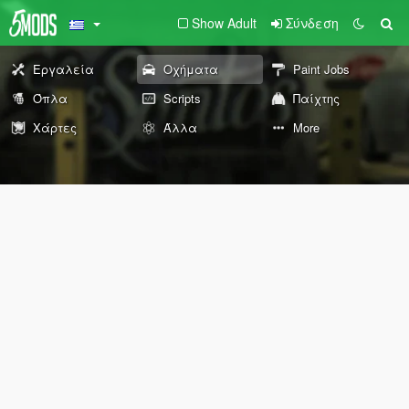
Show Adult
Σύνδεση
Εργαλεία
Οχήματα
Paint Jobs
Όπλα
Scripts
Παίχτης
Χάρτες
Άλλα
More