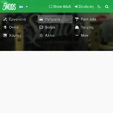
Show Adult
Σύνδεση
Εργαλεία
Οχήματα
Paint Jobs
Όπλα
Scripts
Παίχτης
Χάρτες
Άλλα
More