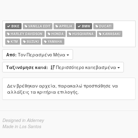
BIKE
VANILLA EDIT
APRILIA
BMW
DUCATI
HARLEY DAVIDSON
HONDA
HUSQVARNA
KAWASAKI
KTM
SUZUKI
YAMAHA
Από:
Τον Περασμένο Μήνα
Ταξινόμησε κατά:
Περισσότερο κατεβασμένα
Δεν βρέθηκαν αρχεία, παρακαλώ προσπάθησε να
αλλάξεις τα κριτήρια επιλογής.
Designed in Alderney
Made in Los Santos