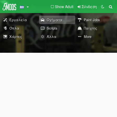
Show Adult
Σύνδεση
Εργαλεία
Οχήματα
Paint Jobs
Όπλα
Scripts
Παίχτης
Χάρτες
Άλλα
More