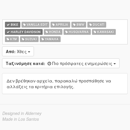
BIKE
VANILLA EDIT
APRILIA
BMW
DUCATI
HARLEY DAVIDSON
HONDA
HUSQVARNA
KAWASAKI
KTM
SUZUKI
YAMAHA
Από:
Χθες
Ταξινόμησε κατά:
Πιο πρόσφατες ενημερώσεις
Δεν βρέθηκαν αρχεία, παρακαλώ προσπάθησε να
αλλάξεις τα κριτήρια επιλογής.
Designed in Alderney
Made in Los Santos