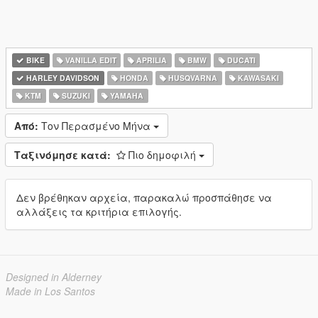
BIKE
VANILLA EDIT
APRILIA
BMW
DUCATI
HARLEY DAVIDSON
HONDA
HUSQVARNA
KAWASAKI
KTM
SUZUKI
YAMAHA
Από:
Τον Περασμένο Μήνα
Ταξινόμησε κατά:
Πιο δημοφιλή
Δεν βρέθηκαν αρχεία, παρακαλώ προσπάθησε να
αλλάξεις τα κριτήρια επιλογής.
Designed in Alderney
Made in Los Santos