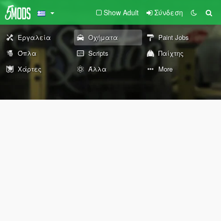
Show Adult
Σύνδεση
Εργαλεία
Οχήματα
Paint Jobs
Όπλα
Scripts
Παίχτης
Χάρτες
Άλλα
More