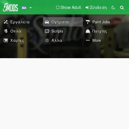
Show Adult
Σύνδεση
Εργαλεία
Οχήματα
Paint Jobs
Όπλα
Scripts
Παίχτης
Χάρτες
Άλλα
More