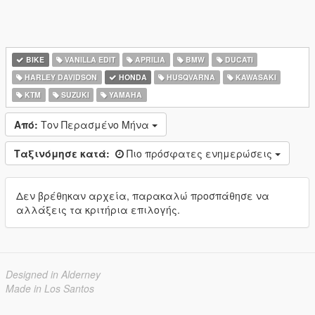
BIKE
VANILLA EDIT
APRILIA
BMW
DUCATI
HARLEY DAVIDSON
HONDA
HUSQVARNA
KAWASAKI
KTM
SUZUKI
YAMAHA
Από:
Τον Περασμένο Μήνα
Ταξινόμησε κατά:
Πιο πρόσφατες ενημερώσεις
Δεν βρέθηκαν αρχεία, παρακαλώ προσπάθησε να
αλλάξεις τα κριτήρια επιλογής.
Designed in Alderney
Made in Los Santos