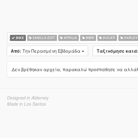
BIKE
VANILLA EDIT
APRILIA
BMW
DUCATI
HARLEY
Από:
Την Περασμένη Εβδομάδα
Ταξινόμησε κατά
Δεν βρέθηκαν αρχεία, παρακαλώ προσπάθησε να αλλάξε
Designed in Alderney
Made in Los Santos