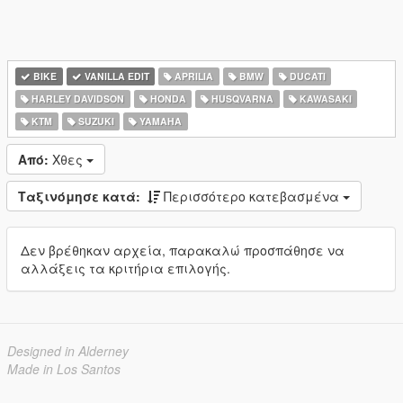
BIKE
VANILLA EDIT
APRILIA
BMW
DUCATI
HARLEY DAVIDSON
HONDA
HUSQVARNA
KAWASAKI
KTM
SUZUKI
YAMAHA
Από:
Χθες
Ταξινόμησε κατά:
Περισσότερο κατεβασμένα
Δεν βρέθηκαν αρχεία, παρακαλώ προσπάθησε να
αλλάξεις τα κριτήρια επιλογής.
Designed in Alderney
Made in Los Santos