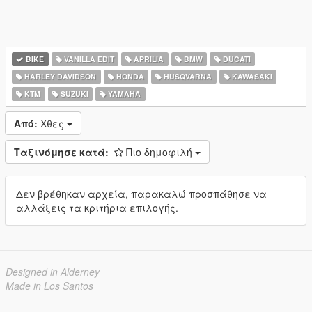
BIKE
VANILLA EDIT
APRILIA
BMW
DUCATI
HARLEY DAVIDSON
HONDA
HUSQVARNA
KAWASAKI
KTM
SUZUKI
YAMAHA
Από:
Χθες
Ταξινόμησε κατά:
Πιο δημοφιλή
Δεν βρέθηκαν αρχεία, παρακαλώ προσπάθησε να
αλλάξεις τα κριτήρια επιλογής.
Designed in Alderney
Made in Los Santos