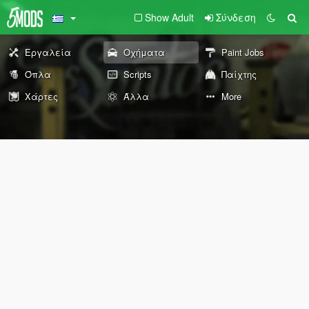
Show Adult
Σύνδεση
Εργαλεία
Οχήματα
Paint Jobs
Όπλα
Scripts
Παίχτης
Χάρτες
Άλλα
More