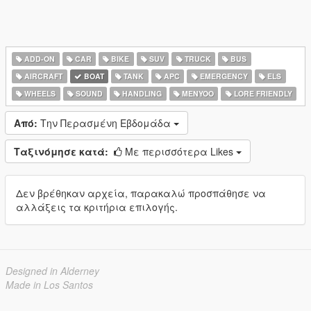
ADD-ON
CAR
BIKE
SUV
TRUCK
BUS
AIRCRAFT
BOAT
TANK
APC
EMERGENCY
ELS
WHEELS
SOUND
HANDLING
MENYOO
LORE FRIENDLY
Από:
Την Περασμένη Εβδομάδα
Ταξινόμησε κατά:
Με περισσότερα Likes
Δεν βρέθηκαν αρχεία, παρακαλώ προσπάθησε να
αλλάξεις τα κριτήρια επιλογής.
Designed in Alderney
Made in Los Santos