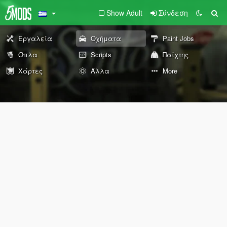
Show Adult
Σύνδεση
Εργαλεία
Οχήματα
Paint Jobs
Όπλα
Scripts
Παίχτης
Χάρτες
Άλλα
More