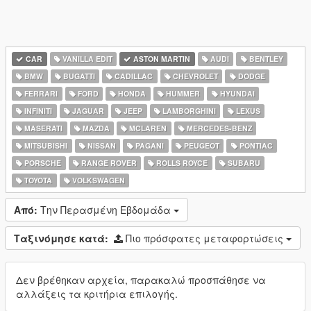
CAR
VANILLA EDIT
ASTON MARTIN
AUDI
BENTLEY
BMW
BUGATTI
CADILLAC
CHEVROLET
DODGE
FERRARI
FORD
HONDA
HUMMER
HYUNDAI
INFINITI
JAGUAR
JEEP
LAMBORGHINI
LEXUS
MASERATI
MAZDA
MCLAREN
MERCEDES-BENZ
MITSUBISHI
NISSAN
PAGANI
PEUGEOT
PONTIAC
PORSCHE
RANGE ROVER
ROLLS ROYCE
SUBARU
TOYOTA
VOLKSWAGEN
Από:
Την Περασμένη Εβδομάδα
Ταξινόμησε κατά:
Πιο πρόσφατες μεταφορτώσεις
Δεν βρέθηκαν αρχεία, παρακαλώ προσπάθησε να
αλλάξεις τα κριτήρια επιλογής.