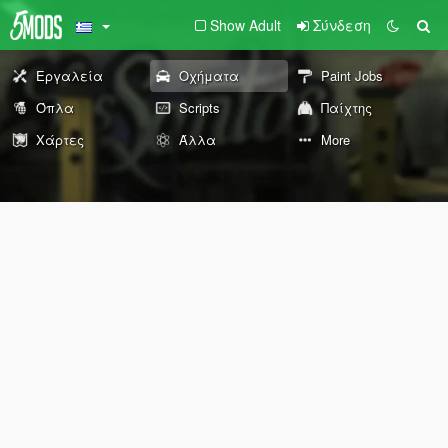
Show Adult
Σύνδεση
Εργαλεία
Οχήματα
Paint Jobs
Όπλα
Scripts
Παίχτης
Χάρτες
Άλλα
More