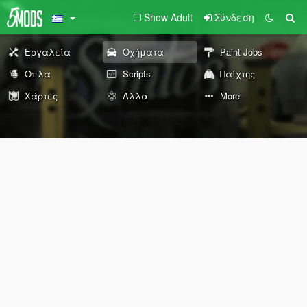
Show Adult
Σύνδεση
Εργαλεία
Οχήματα
Paint Jobs
Όπλα
Scripts
Παίχτης
Χάρτες
Άλλα
More