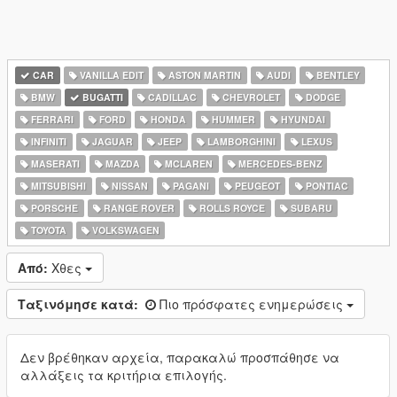
CAR
VANILLA EDIT
ASTON MARTIN
AUDI
BENTLEY
BMW
BUGATTI
CADILLAC
CHEVROLET
DODGE
FERRARI
FORD
HONDA
HUMMER
HYUNDAI
INFINITI
JAGUAR
JEEP
LAMBORGHINI
LEXUS
MASERATI
MAZDA
MCLAREN
MERCEDES-BENZ
MITSUBISHI
NISSAN
PAGANI
PEUGEOT
PONTIAC
PORSCHE
RANGE ROVER
ROLLS ROYCE
SUBARU
TOYOTA
VOLKSWAGEN
Από:
Χθες
Ταξινόμησε κατά:
Πιο πρόσφατες ενημερώσεις
Δεν βρέθηκαν αρχεία, παρακαλώ προσπάθησε να
αλλάξεις τα κριτήρια επιλογής.