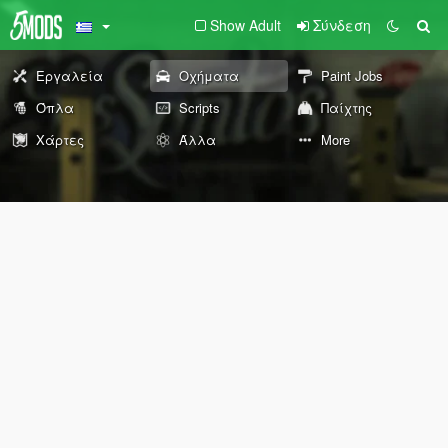
Show Adult
Σύνδεση
Εργαλεία
Οχήματα
Paint Jobs
Όπλα
Scripts
Παίχτης
Χάρτες
Άλλα
More