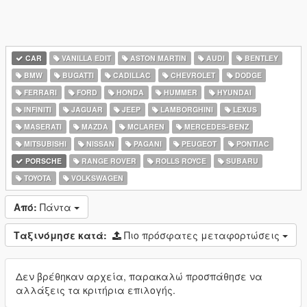
CAR
VANILLA EDIT
ASTON MARTIN
AUDI
BENTLEY
BMW
BUGATTI
CADILLAC
CHEVROLET
DODGE
FERRARI
FORD
HONDA
HUMMER
HYUNDAI
INFINITI
JAGUAR
JEEP
LAMBORGHINI
LEXUS
MASERATI
MAZDA
MCLAREN
MERCEDES-BENZ
MITSUBISHI
NISSAN
PAGANI
PEUGEOT
PONTIAC
PORSCHE
RANGE ROVER
ROLLS ROYCE
SUBARU
TOYOTA
VOLKSWAGEN
Από:
Πάντα
Ταξινόμησε κατά:
Πιο πρόσφατες μεταφορτώσεις
Δεν βρέθηκαν αρχεία, παρακαλώ προσπάθησε να
αλλάξεις τα κριτήρια επιλογής.