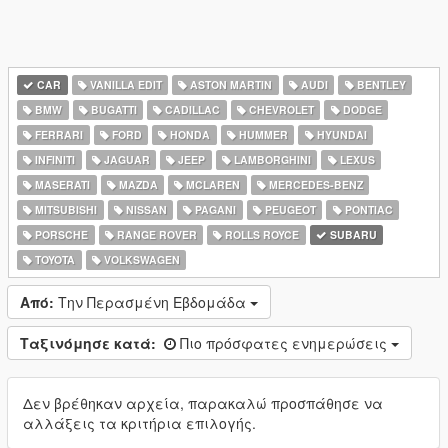
CAR
VANILLA EDIT
ASTON MARTIN
AUDI
BENTLEY
BMW
BUGATTI
CADILLAC
CHEVROLET
DODGE
FERRARI
FORD
HONDA
HUMMER
HYUNDAI
INFINITI
JAGUAR
JEEP
LAMBORGHINI
LEXUS
MASERATI
MAZDA
MCLAREN
MERCEDES-BENZ
MITSUBISHI
NISSAN
PAGANI
PEUGEOT
PONTIAC
PORSCHE
RANGE ROVER
ROLLS ROYCE
SUBARU
TOYOTA
VOLKSWAGEN
Από:
Την Περασμένη Εβδομάδα
Ταξινόμησε κατά:
Πιο πρόσφατες ενημερώσεις
Δεν βρέθηκαν αρχεία, παρακαλώ προσπάθησε να
αλλάξεις τα κριτήρια επιλογής.