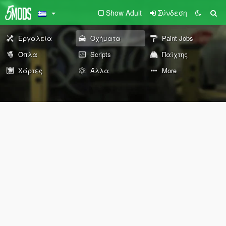
Show Adult
Σύνδεση
Εργαλεία
Οχήματα
Paint Jobs
Όπλα
Scripts
Παίχτης
Χάρτες
Άλλα
More