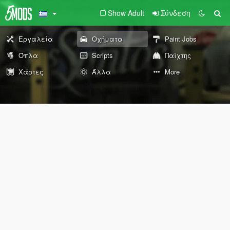
Show Adult
Σύνδεση
Εργαλεία
Οχήματα
Paint Jobs
Όπλα
Scripts
Παίχτης
Χάρτες
Άλλα
More