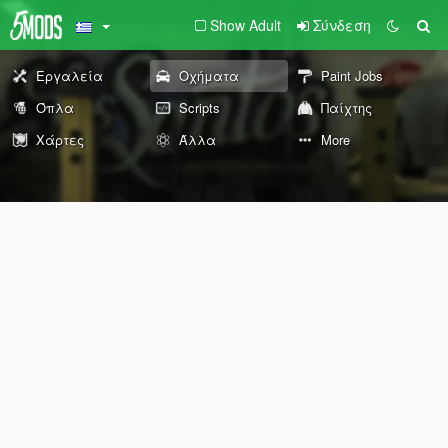
Show Adult
Σύνδεση
Εργαλεία
Οχήματα
Paint Jobs
Όπλα
Scripts
Παίχτης
Χάρτες
Άλλα
More