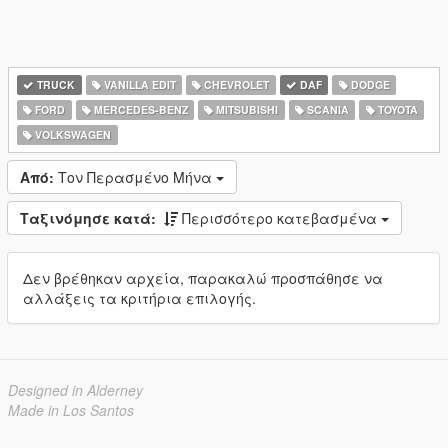
TRUCK
VANILLA EDIT
CHEVROLET
DAF
DODGE
FORD
MERCEDES-BENZ
MITSUBISHI
SCANIA
TOYOTA
VOLKSWAGEN
Από:
Τον Περασμένο Μήνα
Ταξινόμησε κατά:
Περισσότερο κατεβασμένα
Δεν βρέθηκαν αρχεία, παρακαλώ προσπάθησε να
αλλάξεις τα κριτήρια επιλογής.
Designed in Alderney
Made in Los Santos