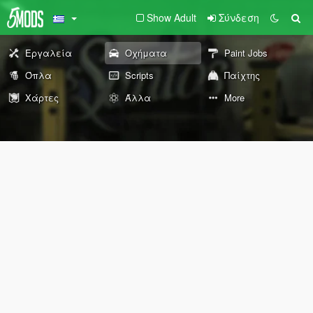
Show Adult
Σύνδεση
Εργαλεία
Οχήματα
Paint Jobs
Όπλα
Scripts
Παίχτης
Χάρτες
Άλλα
More