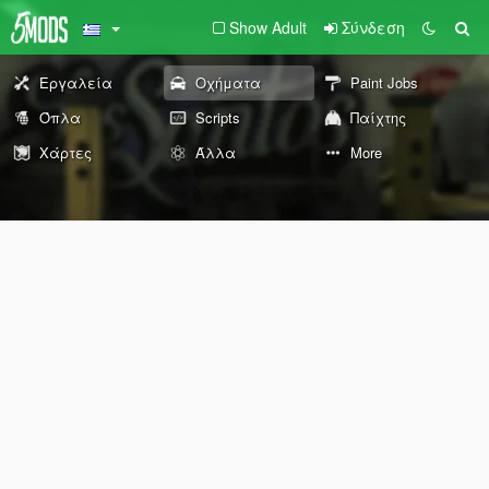
Show Adult
Σύνδεση
Εργαλεία
Οχήματα
Paint Jobs
Όπλα
Scripts
Παίχτης
Χάρτες
Άλλα
More