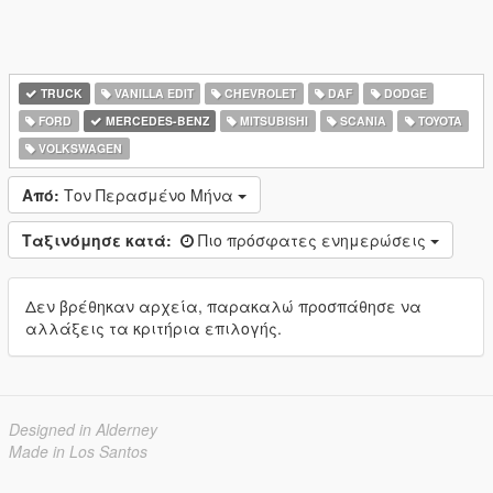
TRUCK
VANILLA EDIT
CHEVROLET
DAF
DODGE
FORD
MERCEDES-BENZ
MITSUBISHI
SCANIA
TOYOTA
VOLKSWAGEN
Από:
Τον Περασμένο Μήνα
Ταξινόμησε κατά:
Πιο πρόσφατες ενημερώσεις
Δεν βρέθηκαν αρχεία, παρακαλώ προσπάθησε να
αλλάξεις τα κριτήρια επιλογής.
Designed in Alderney
Made in Los Santos