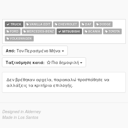
TRUCK
VANILLA EDIT
CHEVROLET
DAF
DODGE
FORD
MERCEDES-BENZ
MITSUBISHI
SCANIA
TOYOTA
VOLKSWAGEN
Από:
Τον Περασμένο Μήνα
Ταξινόμησε κατά:
Πιο δημοφιλή
Δεν βρέθηκαν αρχεία, παρακαλώ προσπάθησε να
αλλάξεις τα κριτήρια επιλογής.
Designed in Alderney
Made in Los Santos