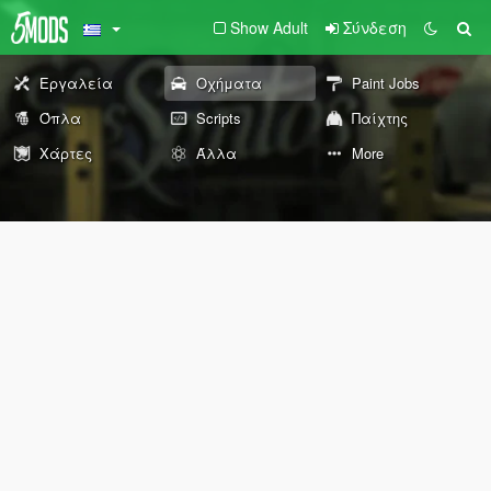
Show Adult
Σύνδεση
Εργαλεία
Οχήματα
Paint Jobs
Όπλα
Scripts
Παίχτης
Χάρτες
Άλλα
More