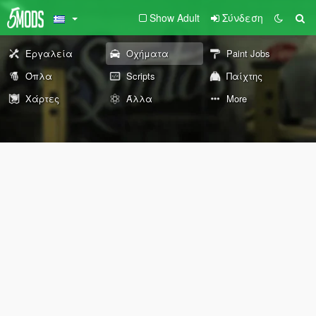
Show Adult
Σύνδεση
Εργαλεία
Οχήματα
Paint Jobs
Όπλα
Scripts
Παίχτης
Χάρτες
Άλλα
More