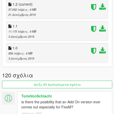
1.2
(current)
57.052 λήψεις
, 6 MB
21 Δεκέμβριος 2019
1.1
11.175 λήψεις
, 6 MB
3 Δεκέμβριος 2019
1.0
856 λήψεις
, 6 MB
3 Δεκέμβριος 2019
120 σχόλια
Δείξε 20 προηγούμενα σχόλια
TorteVonSchlacht
is there the posibility that an Add On version ever
comes out especially for FiveM?
14 Ιούνιος 2020