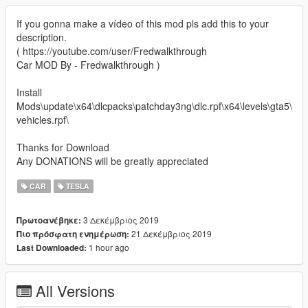
If you gonna make a vídeo of this mod pls add this to your
description.
( https://youtube.com/user/Fredwalkthrough
Car MOD By - Fredwalkthrough )
Install
Mods\update\x64\dlcpacks\patchday3ng\dlc.rpf\x64\levels\gta5\
vehicles.rpf\
Thanks for Download
Any DONATIONS will be greatly appreciated
CAR
TESLA
3 Δεκέμβριος 2019
Πρωτοανέβηκε:
21 Δεκέμβριος 2019
Πιο πρόσφατη ενημέρωση:
1 hour ago
Last Downloaded:
All Versions