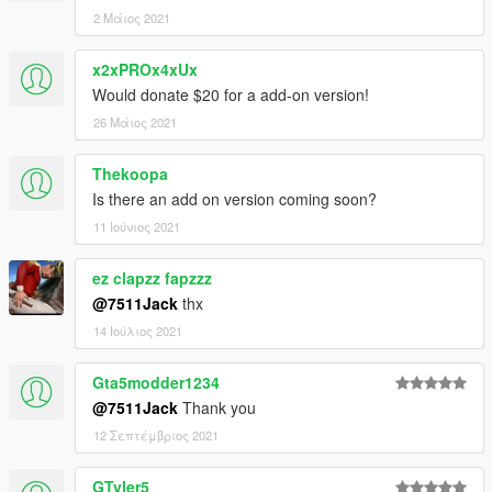
2 Μάιος 2021
x2xPROx4xUx
Would donate $20 for a add-on version!
26 Μάιος 2021
Thekoopa
Is there an add on version coming soon?
11 Ιούνιος 2021
ez clapzz fapzzz
@7511Jack
thx
14 Ιούλιος 2021
Gta5modder1234
@7511Jack
Thank you
12 Σεπτέμβριος 2021
GTyler5