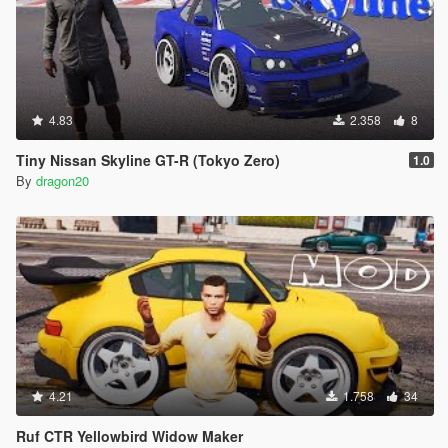
4.83
2.358
8
Tiny Nissan Skyline GT-R (Tokyo Zero)
1.0
By
dragon20
4.21
1.758
34
Ruf CTR Yellowbird Widow Maker