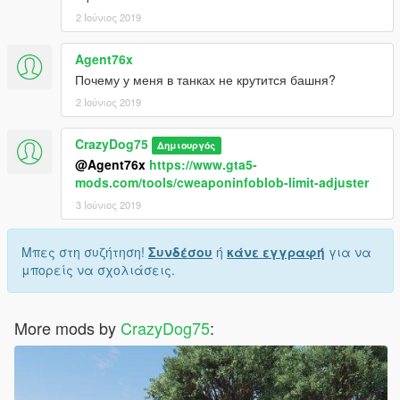
2 Ιούνιος 2019
Agent76x
Почему у меня в танках не крутится башня?
2 Ιούνιος 2019
CrazyDog75
Δημιουργός
@Agent76x
https://www.gta5-
mods.com/tools/cweaponinfoblob-limit-adjuster
3 Ιούνιος 2019
Μπες στη συζήτηση!
Συνδέσου
ή
κάνε εγγραφή
για να
μπορείς να σχολιάσεις.
More mods by
CrazyDog75
: