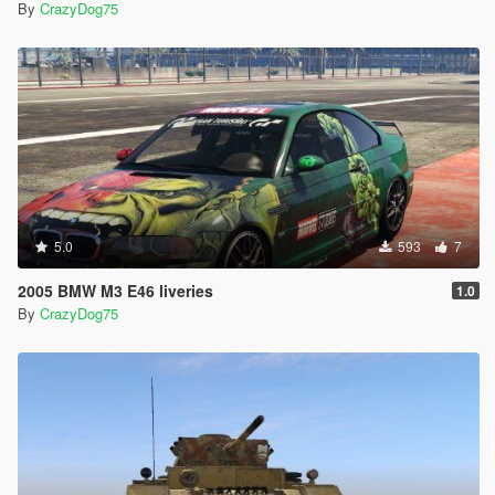
By
CrazyDog75
5.0
593
7
2005 BMW M3 E46 liveries
1.0
By
CrazyDog75