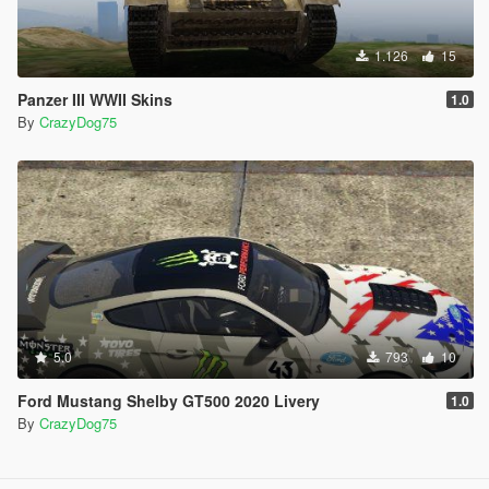
1.126
15
Panzer III WWII Skins
1.0
By
CrazyDog75
5.0
793
10
Ford Mustang Shelby GT500 2020 Livery
1.0
By
CrazyDog75