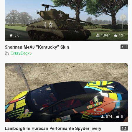
5.0
1.947
13
Sherman M4A3 "Kentucky" Skin
1.0
By
CrazyDog75
574
5
Lamborghini Huracan Performante Spyder livery
1.1