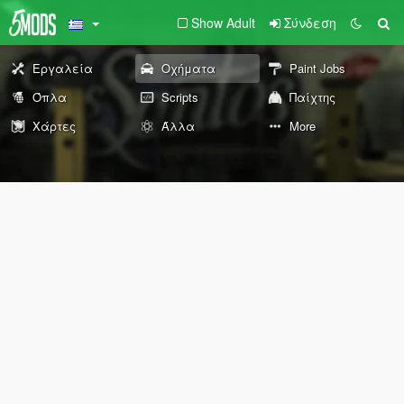
Show Adult
Σύνδεση
Εργαλεία
Οχήματα
Paint Jobs
Όπλα
Scripts
Παίχτης
Χάρτες
Άλλα
More