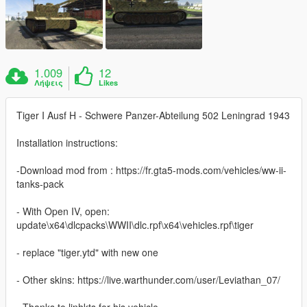
1.009
12
Λήψεις
Likes
Tiger I Ausf H - Schwere Panzer-Abteilung 502 Leningrad 1943
Installation instructions:
-Download mod from : https://fr.gta5-mods.com/vehicles/ww-ii-
tanks-pack
- With Open IV, open:
update\x64\dlcpacks\WWII\dlc.rpf\x64\vehicles.rpf\tiger
- replace "tiger.ytd" with new one
- Other skins: https://live.warthunder.com/user/Leviathan_07/