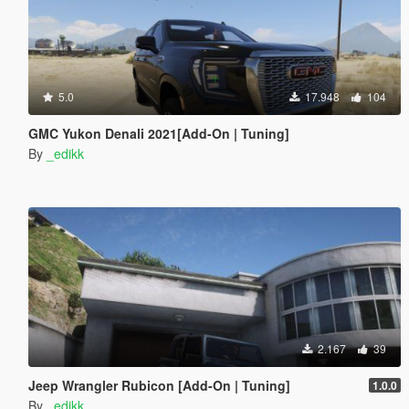
5.0
17.948
104
GMC Yukon Denali 2021[Add-On | Tuning]
By
_edikk
2.167
39
Jeep Wrangler Rubicon [Add-On | Tuning]
1.0.0
By
_edikk