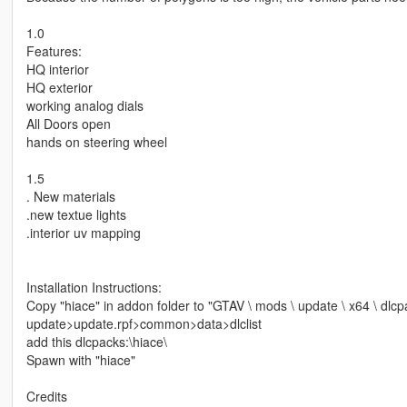
1.0
Features:
HQ interior
HQ exterior
working analog dials
All Doors open
hands on steering wheel
1.5
. New materials
.new textue lights
.interior uv mapping
Installation Instructions:
Copy "hiace" in addon folder to "GTAV \ mods \ update \ x64 \ dlc
update>update.rpf>common>data>dlclist
add this dlcpacks:\hiace\
Spawn with "hiace"
Credits