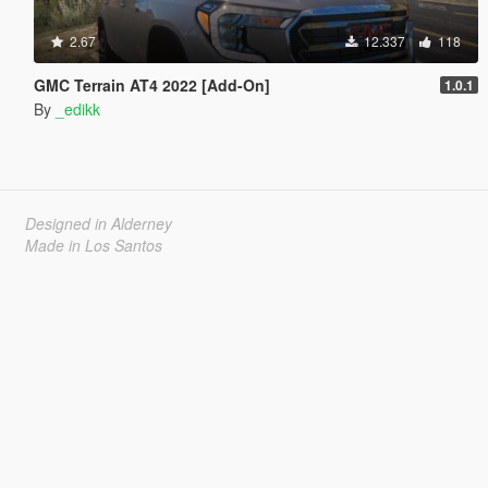
2.67
12.337
118
GMC Terrain AT4 2022 [Add-On]
1.0.1
By
_edikk
Designed in Alderney
Made in Los Santos