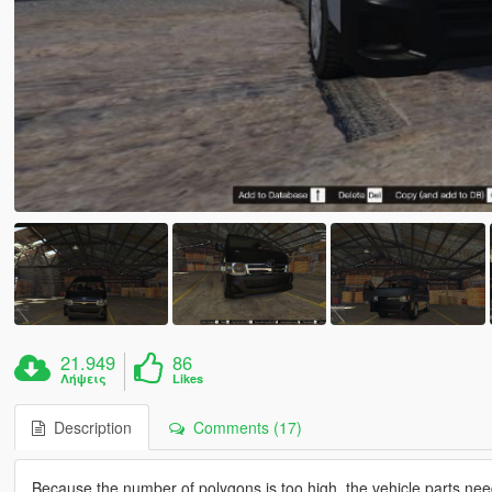
21.949
86
Λήψεις
Likes
Description
Comments (17)
Because the number of polygons is too high, the vehicle parts ne