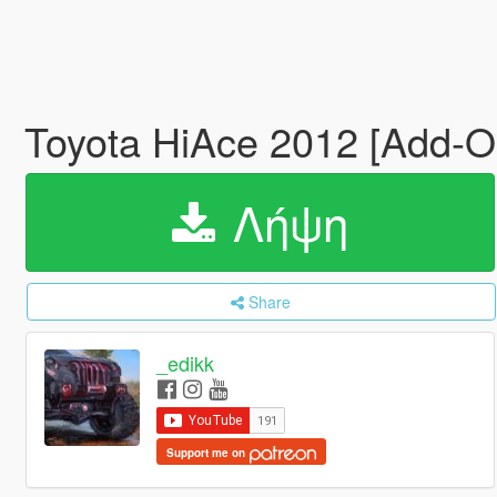
Toyota HiAce 2012 [Add-O
Λήψη
Share
_edikk
Support me on