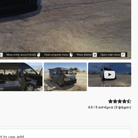
4.5 / 5 αστέρια (3 ψήφοι)
ed to use add