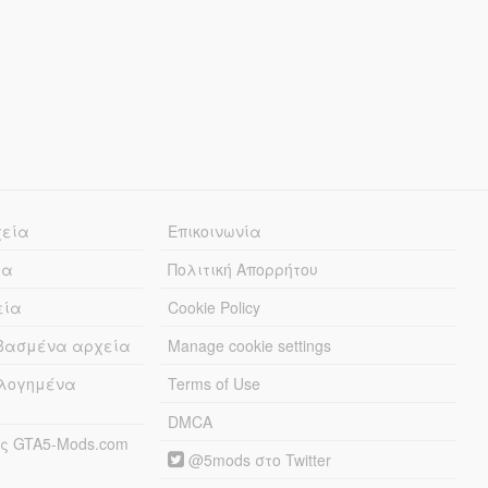
χεία
Επικοινωνία
ία
Πολιτική Απορρήτου
εία
Cookie Policy
εβασμένα αρχεία
Manage cookie settings
λογημένα
Terms of Use
DMCA
ς GTA5-Mods.com
@5mods στο Twitter