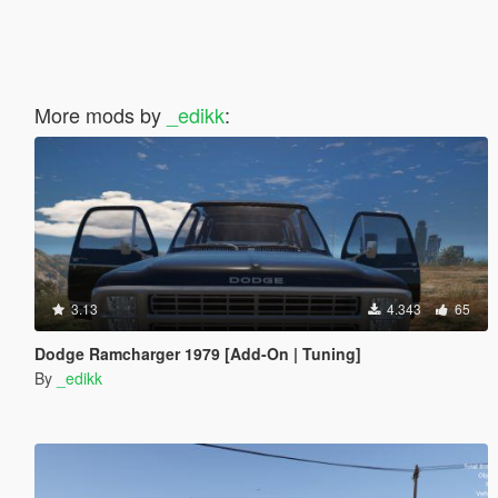
More mods by
_edikk
:
3.13
4.343
65
Dodge Ramcharger 1979 [Add-On | Tuning]
By
_edikk