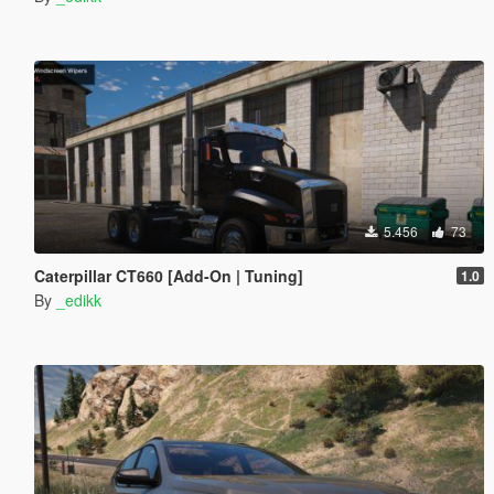
5.456
73
Caterpillar CT660 [Add-On | Tuning]
1.0
By
_edikk