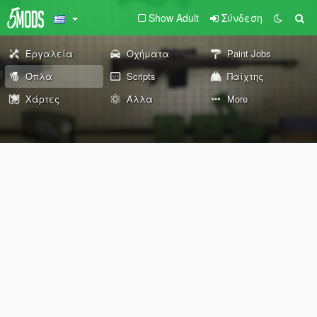
Show Adult
Σύνδεση
Εργαλεία
Οχήματα
Paint Jobs
Όπλα
Scripts
Παίχτης
Χάρτες
Άλλα
More