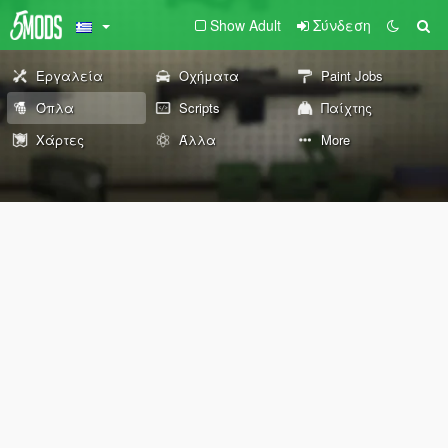
Show Adult
Σύνδεση
Εργαλεία
Οχήματα
Paint Jobs
Όπλα
Scripts
Παίχτης
Χάρτες
Άλλα
More