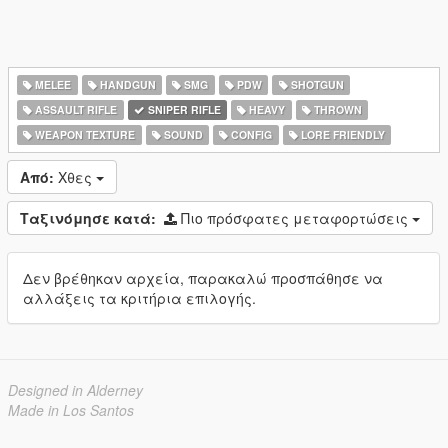
MELEE
HANDGUN
SMG
PDW
SHOTGUN
ASSAULT RIFLE
SNIPER RIFLE
HEAVY
THROWN
WEAPON TEXTURE
SOUND
CONFIG
LORE FRIENDLY
Από:
Χθες
Ταξινόμησε κατά:
Πιο πρόσφατες μεταφορτώσεις
Δεν βρέθηκαν αρχεία, παρακαλώ προσπάθησε να
αλλάξεις τα κριτήρια επιλογής.
Designed in Alderney
Made in Los Santos