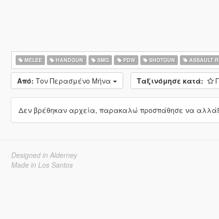
MELEE
HANDGUN
SMG
PDW
SHOTGUN
ASSAULT R
Από:
Τον Περασμένο Μήνα
Ταξινόμησε κατά:
Δεν βρέθηκαν αρχεία, παρακαλώ προσπάθησε να αλλάξε
Designed in Alderney
Made in Los Santos