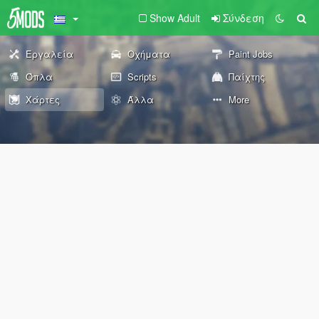
Show Adult
Σύνδεση
Εργαλεία
Οχήματα
Paint Jobs
Όπλα
Scripts
Παίχτης
Χάρτες
Άλλα
More