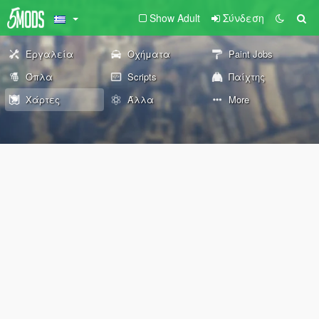
Show Adult
Σύνδεση
Εργαλεία
Οχήματα
Paint Jobs
Όπλα
Scripts
Παίχτης
Χάρτες
Άλλα
More