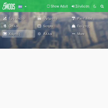
Show Adult
Σύνδεση
Εργαλεία
Οχήματα
Paint Jobs
Όπλα
Scripts
Παίχτης
Χάρτες
Άλλα
More