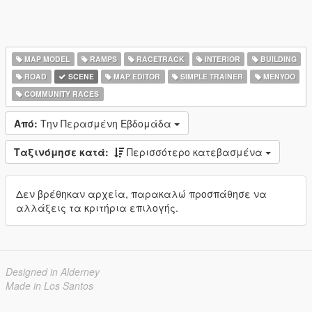
MAP MODEL
RAMPS
RACETRACK
INTERIOR
BUILDING
ROAD
SCENE
MAP EDITOR
SIMPLE TRAINER
MENYOO
COMMUNITY RACES
Από:
Την Περασμένη Εβδομάδα
Ταξινόμησε κατά:
Περισσότερο κατεβασμένα
Δεν βρέθηκαν αρχεία, παρακαλώ προσπάθησε να
αλλάξεις τα κριτήρια επιλογής.
Designed in Alderney
Made in Los Santos