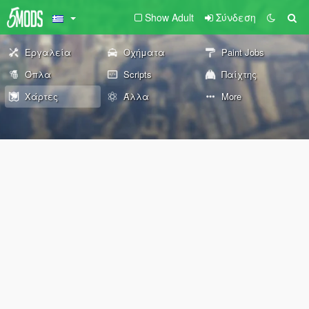
Show Adult
Σύνδεση
Εργαλεία
Οχήματα
Paint Jobs
Όπλα
Scripts
Παίχτης
Χάρτες
Άλλα
More