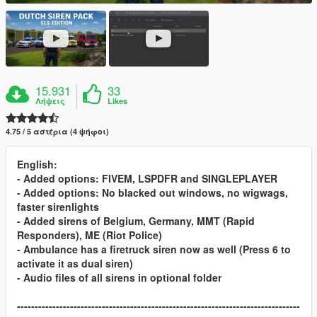
15.931
33
Λήψεις
Likes
4.75 / 5 αστέρια (4 ψήφοι)
English:
- Added options: FIVEM, LSPDFR and SINGLEPLAYER
- Added options: No blacked out windows, no wigwags,
faster sirenlights
- Added sirens of Belgium, Germany, MMT (Rapid
Responders), ME (Riot Police)
- Ambulance has a firetruck siren now as well (Press 6 to
activate it as dual siren)
- Audio files of all sirens in optional folder
--------------------------------------------------------------------------------