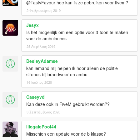
@TastyFavour hoe kan ik ze gebruiken voor fivem?
2 Φεβρουάριος 2019
Jesyx
Is het mogenlijk om een optie voor 3-toon te maken
voor de ambulances
25 Απρίλιος 2019
DesleyAdamse
kan iemand mij helpen ik hoor alleen de politie
sirenes bij brandweer en ambu
16 Ιούλιος 2020
Caseyvd
Kan deze ook in FiveM gebruikt worden??
3 Σεπτέμβριος 2020
IllegalePool44
Misschien een update voor de b klasse?