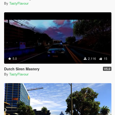
By
TastyFlavour
5.0
2.116
15
Dutch Siren Mastery
V5.0
By
TastyFlavour