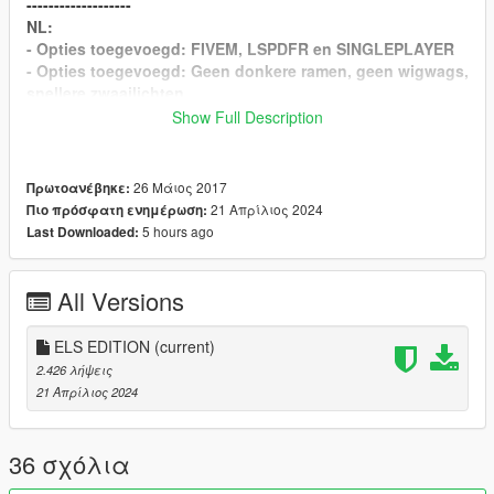
-------------------
NL:
- Opties toegevoegd: FIVEM, LSPDFR en SINGLEPLAYER
- Opties toegevoegd: Geen donkere ramen, geen wigwags,
snellere zwaailichten
- Sirenes toegevoegd van Belgie, Duitsland, MMT, Mobiele
Show Full Description
Eenheid
- Ambulance heeft nu ook een brandweer sirene (Druk op
6 om te activeren)
26 Μάιος 2017
Πρωτοανέβηκε:
- Audio files van alle sirenes in optional map
21 Απρίλιος 2024
Πιο πρόσφατη ενημέρωση:
5 hours ago
Last Downloaded:
All Versions
ELS EDITION
(current)
2.426 λήψεις
21 Απρίλιος 2024
36 σχόλια