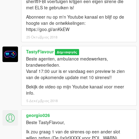
sheriff/FBI voertuigen krijgen een eigen sirene die
met ELS te gebruiken is!
Abonneer nu op m'n Youtube kanaal en blijf op de
hoogte van de ontwikkelingen:
https://goo.gl/anKkEW
25 Οκτώβριος 2018
TastyFlavour
Δημιουργός
Beste agenten, ambulance medewerkers,
brandweerlieden.
Vanaf 17:00 uur is er vandaag een preview te zien
van de opkomende update met 10 sirenes!!
Bekijk de video op mijn Youtube kanaal voor meer
info.
5 Δεκέμβριος 2018
georgio026
Beste TastyFlavour,
Ik zou graag 1 van de sirenes op een ander slot
willen zetten (De 0x0dXXXX voor POL_WARN).