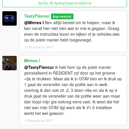
Δείξε 16 προηγούμενα σχόλια
TastyFlavour
Δημιουργός
@Mirnes I
Ben altijd bereid om te helpen, maar ik
kan vanaf hier niet zien wat er mis is gegaan. Graag
even de instructies lezen en kijken of je vehicles.awc
op de juiste manier hebt toegevoegd.
12 Αύγουστος 2017
Mirnes I
@TastyFlavour
ik heb hem op de juiste manier
geinstalleerd in RESIDENT.rpf door op het groene
+tje te drukken. Maar als ik in GTAV ben en ik druk op
1 gaat de versneller van de politie aan in welk
voertuig ik dan ook zit. 2, 3 doen niks en als ik op 4
druk gaat de versneller van de politie weer aan maar
dan loopt mijn gta ooknog eens vast. Ik weet dat het
niet aan mijn GTAV ligt want als ik V1.0 installeer
werkt het wel gewoon.
13 Αύγουστος 2017