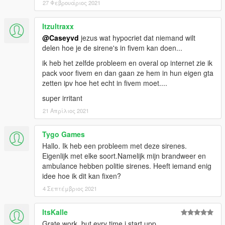
27 Φεβρουάριος 2021
Itzultraxx
@Caseyvd
jezus wat hypocriet dat niemand wilt
delen hoe je de sirene's in fivem kan doen...
ik heb het zelfde probleem en overal op internet zie ik
pack voor fivem en dan gaan ze hem in hun eigen gta
zetten ipv hoe het echt in fivem moet....
super irritant
21 Απρίλιος 2021
Tygo Games
Hallo. Ik heb een probleem met deze sirenes.
Eigenlijk met elke soort.Namelijk mijn brandweer en
ambulance hebben politie sirenes. Heeft iemand enig
idee hoe ik dit kan fixen?
4 Σεπτέμβριος 2021
ItsKalle
Grate work, but evry time i start upp