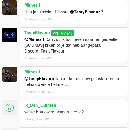
Mirnes I
Heb je mischien Discord
@TastyFlavour
?
13 Αύγουστος 2017
TastyFlavour
Δημιουργός
@Mirnes I
Dan zou ik toch even naar het gedeelte
[SOUNDS] kijken of je dat heb aangepast.
Discord: TastyFlavour
15 Αύγουστος 2017
Mirnes I
@TastyFlavour
ik hen dat opnieuw geinstalleerd en
helaas werkte het niet...
16 Αύγουστος 2017
Ik_Ben_Quinten
welke brandweer wagen heb je?
21 Απρίλιος 2018