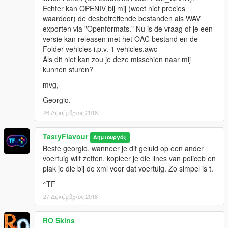
Echter kan OPENIV bij mij (weet niet precies
waardoor) de desbetreffende bestanden als WAV
exporten via "Openformats." Nu is de vraag of je een
versie kan releasen met het OAC bestand en de
Folder vehicles i.p.v. 1 vehicles.awc
Als dit niet kan zou je deze misschien naar mij
kunnen sturen?
mvg,
Georgio.
26 Δεκέμβριος 2018
TastyFlavour
Δημιουργός
Beste georgio, wanneer je dit geluid op een ander
voertuig wilt zetten, kopieer je die lines van policeb en
plak je die bij de xml voor dat voertuig. Zo simpel is t.
^TF
27 Δεκέμβριος 2018
RO Skins