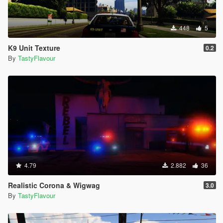
448
5
K9 Unit Texture
0.2
By
TastyFlavour
4.79
2.882
36
Realistic Corona & Wigwag
3.0
By
TastyFlavour