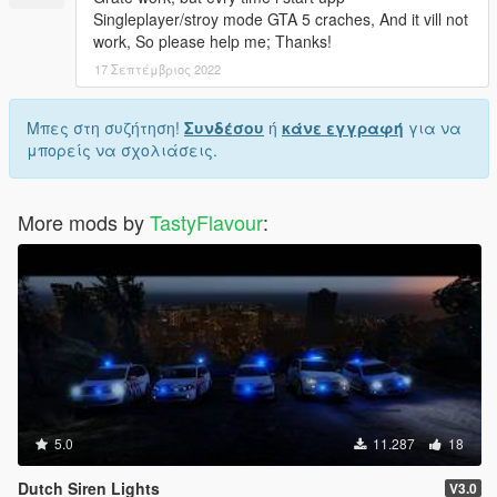
Singleplayer/stroy mode GTA 5 craches, And it vill not
work, So please help me; Thanks!
17 Σεπτέμβριος 2022
Μπες στη συζήτηση!
Συνδέσου
ή
κάνε εγγραφή
για να
μπορείς να σχολιάσεις.
More mods by
TastyFlavour
:
5.0
11.287
18
Dutch Siren Lights
V3.0