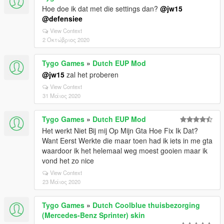
Hoe doe ik dat met die settings dan?
@jw15
@defensiee
View Context
2 Οκτώβριος 2020
Tygo Games
»
Dutch EUP Mod
@jw15
zal het proberen
View Context
31 Μάιος 2020
Tygo Games
»
Dutch EUP Mod
Het werkt Niet Bij mij Op Mijn Gta Hoe Fix Ik Dat?
Want Eerst Werkte die maar toen had ik iets in me gta
waardoor ik het helemaal weg moest gooien maar ik
vond het zo nice
View Context
23 Μάιος 2020
Tygo Games
»
Dutch Coolblue thuisbezorging
(Mercedes-Benz Sprinter) skin