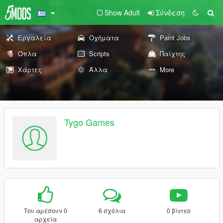
Show Adult
Σύνδεση
Εργαλεία
Οχήματα
Paint Jobs
Όπλα
Scripts
Παίχτης
Χάρτες
Άλλα
More
Tygo Games
Του αρέσουν 0
6 σχόλια
0 βίντεο
αρχεία