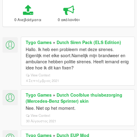
0 Ανεβάσματα
0 ακόλουθοι
Tygo Games
»
Dutch Siren Pack (ELS Edition)
Hallo. Ik heb een probleem met deze sirenes.
Eigenlijk met elke soort.Namelijk mijn brandweer en
ambulance hebben politie sirenes. Heeft iemand enig
idee hoe ik dit kan fixen?
View Context
4 Σεπτέμβριος 2021
Tygo Games
»
Dutch Coolblue thuisbezorging
(Mercedes-Benz Sprinter) skin
Nee. Niet op het moment.
View Context
30 Αύγουστος 2021
Tygo Games
»
Dutch EUP Mod