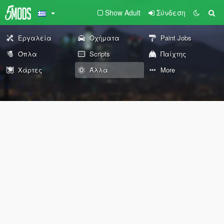
Show Adult
Σύνδεση
Εργαλεία
Οχήματα
Paint Jobs
Όπλα
Scripts
Παίχτης
Χάρτες
Άλλα
More