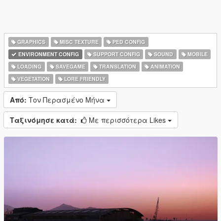
GRAPHICS
MISC TEXTURE
PED CONFIG
ENVIRONMENT CONFIG
SUPPORT CONFIG
SOUND
MOBILE
LOADING
SAVEGAME
TRANSLATION
ANIMATION
VEGETATION
LORE FRIENDLY
Από:
Τον Περασμένο Μήνα
Ταξινόμησε κατά:
Με περισσότερα Likes