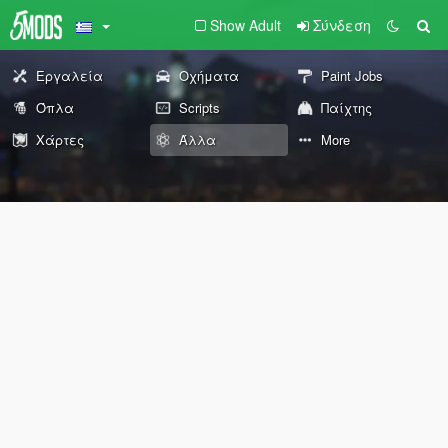
Show Adult
Σύνδεση
Εργαλεία
Οχήματα
Paint Jobs
Όπλα
Scripts
Παίχτης
Χάρτες
Άλλα
More