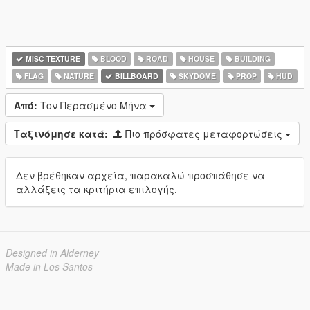
MISC TEXTURE
BLOOD
ROAD
HOUSE
BUILDING
FLAG
NATURE
BILLBOARD
SKYDOME
PROP
HUD
Από:
Τον Περασμένο Μήνα
Ταξινόμησε κατά:
Πιο πρόσφατες μεταφορτώσεις
Δεν βρέθηκαν αρχεία, παρακαλώ προσπάθησε να
αλλάξεις τα κριτήρια επιλογής.
Designed in Alderney
Made in Los Santos