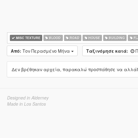
MISC TEXTURE
BLOOD
ROAD
HOUSE
BUILDING
FL
Από:
Τον Περασμένο Μήνα
Ταξινόμησε κατά:
Π
Δεν βρέθηκαν αρχεία, παρακαλώ προσπάθησε να αλλάξε
Designed in Alderney
Made in Los Santos