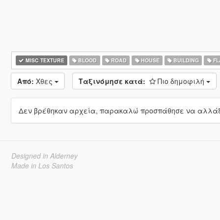
MISC TEXTURE
BLOOD
ROAD
HOUSE
BUILDING
FL
Από:
Χθες
Ταξινόμησε κατά:
Πιο δημοφιλή
Δεν βρέθηκαν αρχεία, παρακαλώ προσπάθησε να αλλάξε
Designed in Alderney
Made in Los Santos